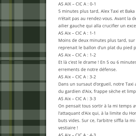
AS AIX – CIC A : 0-1
5 minutes plus tard, Alex Taxi et Baka
n’était pas au rendez-vous. Avant la d
ailier gauche qui alla crucifier un exc
AS Aix – CIC A : 1-1
Moins de deux minutes plus tard, sur
reprenait le ballon d’un plat du pied 
AS Aix – CIC A : 1-2
Et là c’est le drame ! En 5 ou 6 minut
errements de notre défense.
AS Aix – CIC A : 3-2
Dans un sursaut d’orgueil, notre Taxi 
du gardien d’Aix, frappe sèche et limpid
AS Aix – CIC A : 3-3
On pensait tous sortir à la mi temps 
l’attaquant d’Aix qui, à la limite du Ho
buts vides. Sur ce, l’arbitre siffla la 
vestiaire !
AS Aix – CIC A : 4-3