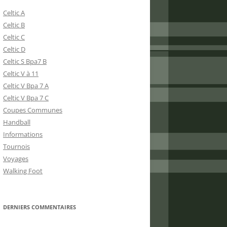
Celtic A
Celtic B
Celtic C
Celtic D
Celtic S Bpa7 B
Celtic V à 11
Celtic V Bpa 7 A
Celtic V Bpa 7 C
Coupes Communes
Handball
Informations
Tournois
Voyages
Walking Foot
DERNIERS COMMENTAIRES