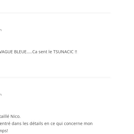
n
e VAGUE BLEUE…..Ca sent le TSUNACIC !!
n
aillé Nico.
 entré dans les détails en ce qui concerne mon
mps!