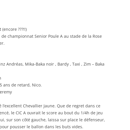
RENNES 2011
(encore ???!!)
 de championnat Senior Poule A au stade de la Rose
er.
inz Andréas, Mika-Baka noir , Bardy , Taxi , Zim – Baka
m
15 ans de retard, Nico.
 Jeremy
 l’excellent Chevallier Jaune. Que de regret dans ce
ncé, le CIC A ouvrait le score au bout du 1/4h de jeu
ui, sur son côté gauche, laissa sur place le défenseur,
pour pousser le ballon dans les buts vides.