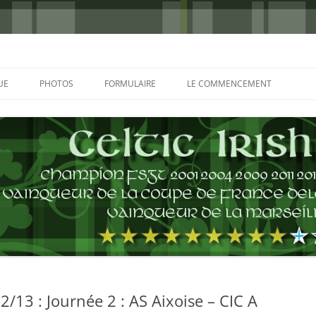
UE
PHOTOS
FORMULAIRE
LE COMMENCEMENT
BORDEAUX 2000
GLASGOW 2002
CHARLIE & THE BHOYS 2006
PRAGUE 2006
GLASGOW 2008
NICE 2008
AUTERIVES 2008
13 : Journée 2 : AS Aixoise – CIC A
KOP CUP 4