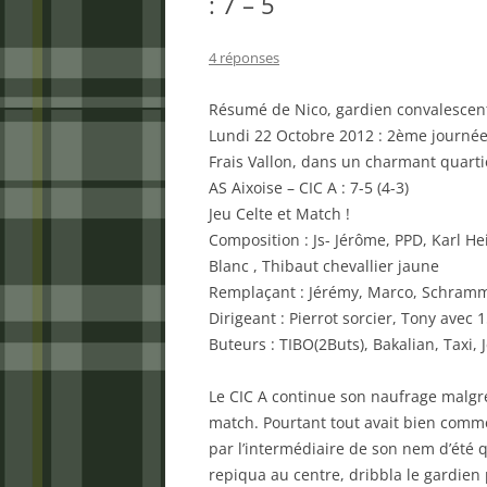
: 7 – 5
4 réponses
Résumé de Nico, gardien convalescent 
Lundi 22 Octobre 2012 : 2ème journée
Frais Vallon, dans un charmant quarti
AS Aixoise – CIC A : 7-5 (4-3)
Jeu Celte et Match !
Composition : Js- Jérôme, PPD, Karl He
Blanc , Thibaut chevallier jaune
Remplaçant : Jérémy, Marco, Schram
Dirigeant : Pierrot sorcier, Tony avec 
Buteurs : TIBO(2Buts), Bakalian, Taxi,
Le CIC A continue son naufrage malgré
match. Pourtant tout avait bien comme
par l’intermédiaire de son nem d’été q
repiqua au centre, dribbla le gardien 