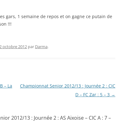
 les gars, 1 semaine de repos et on gagne ce putain de
on !!!
2 octobre 2012
par
Darma
.
B – La
Championnat Senior 2012/13 : Journée 2 : CIC
D – FC Zar : 5 – 3
→
or 2012/13 : Journée 2 : AS Aixoise – CIC A : 7 –