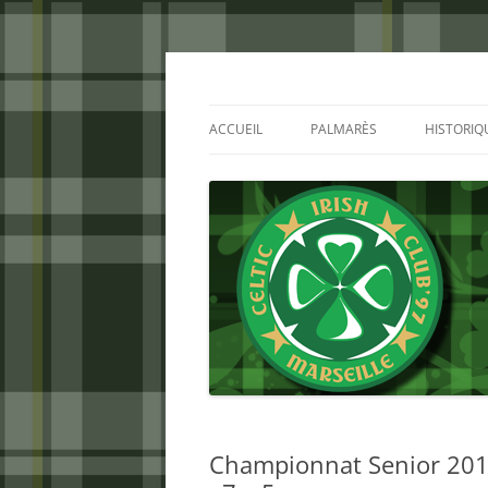
Aller
au
contenu
Celtic Irish Club
ACCUEIL
PALMARÈS
HISTORIQ
Championnat Senior 2012/