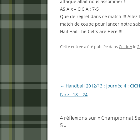
attaque allait nous assommer !
AS Aix – CIC A : 7-5
Que de regret dans ce match !!! Allez
match de coupe pour lancer notre sais
Hail Hail The Celts are Here !!!
Cette entrée a été publiée dans
Celtic A
le
2
Navigation
←
Handball 2012/13 : Journée 4 : CICH
des
Fare : 18 – 24
articles
4 réflexions sur «
Championnat Seni
5
»