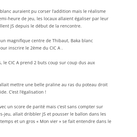
 blanc auraient pu corser l’addition mais le réalisme
emi-heure de jeu, les locaux allaient égaliser par leur
ellent JS depuis le début de la rencontre.
 un magnifique centre de Thibaut, Baka blanc
pour inscrire le 2ème du CIC A .
es, le CIC A prend 2 buts coup sur coup dus aux
allait mettre une belle praline au ras du poteau droit
e. C’est l’égalisation !
avec un score de parité mais c’est sans compter sur
rs-jeu, allait dribbler JS et pousser le ballon dans les
mi-temps et un gros « Mon vier » se fait entendre dans le