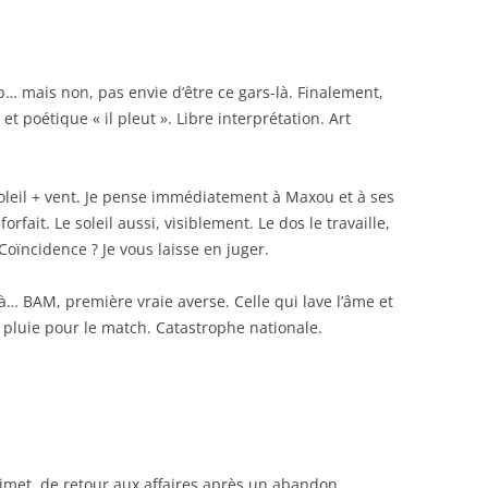
p… mais non, pas envie d’être ce gars-là. Finalement,
et poétique « il pleut ». Libre interprétation. Art
soleil + vent. Je pense immédiatement à Maxou et à ses
ait. Le soleil aussi, visiblement. Le dos le travaille,
Coïncidence ? Je vous laisse en juger.
à… BAM, première vraie averse. Celle qui lave l’âme et
l : pluie pour le match. Catastrophe nationale.
met, de retour aux affaires après un abandon