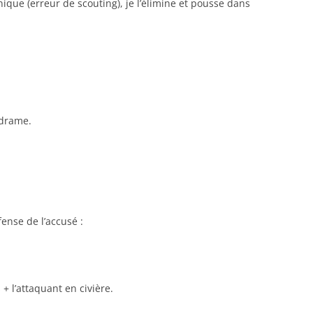
nique (erreur de scouting), je l’élimine et pousse dans
 drame.
fense de l’accusé :
 + l’attaquant en civière.