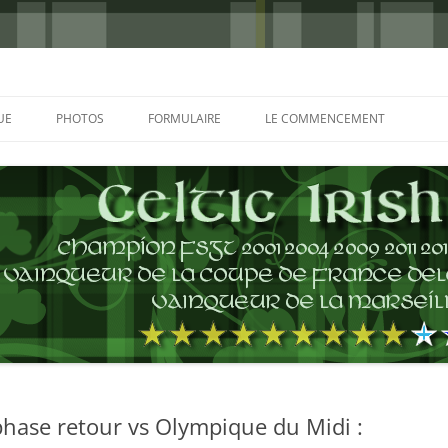
UE
PHOTOS
FORMULAIRE
LE COMMENCEMENT
BORDEAUX 2000
GLASGOW 2002
CHARLIE & THE BHOYS 2006
PRAGUE 2006
GLASGOW 2008
NICE 2008
AUTERIVES 2008
phase retour vs Olympique du Midi :
KOP CUP 4