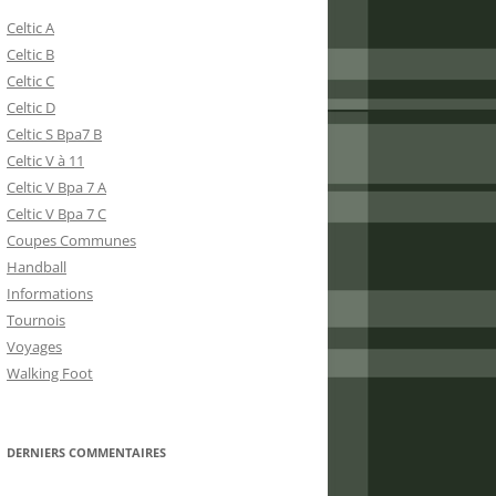
Celtic A
Celtic B
Celtic C
Celtic D
Celtic S Bpa7 B
Celtic V à 11
Celtic V Bpa 7 A
Celtic V Bpa 7 C
Coupes Communes
Handball
Informations
Tournois
Voyages
Walking Foot
DERNIERS COMMENTAIRES