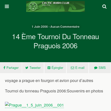
1 Juin 2006 • Aucun Commentaire
14 Ème Tournoi Du Tonneau
Praguois 2006
Partager
Tweeter
Épingler
E-mail
SMS
voyage a prague en fourgon et avion pour d’autres
Tournoi du tonneau Praguois 2006:Souvenirs en photos