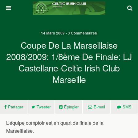
14 Mars 2009 • 3 Commentaires
Coupe De La Marseillaise
2008/2009: 1/8ème De Finale: LJ
Castellane-Celtic Irish Club
Marseille
Partager
Tweeter
Épingler
E-mail
SMS
L’équipe comptoir est en quart de finale de la
Marseillaise.