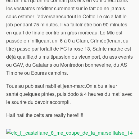
est un mot qu’on ne connait pas et s’en vont direct dans
les vestiaires méditer surement sur le fait de ne jamais
sous estimer l’adversairesurtout le Celtic.Le cic a fait le
job pendant 75 minutes. Il va falloir être bon 90 minutes
en quart de finale contre un gros morceau. Le Mic est
passée en infligeant un 6 à 0 a Clam, Crimée(tenant du
titre) passe par forfait de FC la rose 13, Sainte marthe est
déjà qualifié,d u multipassion ou vieux port, du ass events
ou GAV, du Catalans ou Montredon bonneveine, du AS
Timone ou Eoures camoins.
Tous au pub sauf nabil et jean-marc.On a bu a leur
santé quelques pintes, puis dodo à 4 heures du mat’ avec
le sourire du devoir accompli.
Hail hail the celts are really here!!!!!