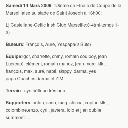
Samedi 14 Mars 2009
: 1/8ème de Finale de Coupe de la
Marseillaise au stade de Saint Joseph à 16h00:
Lj Castellane-Celtic Irish Club Marseille:3-4(mi-temps 1-
2)
Buteurs
: François, Auré, Yespapa(2 Buts)
Equipe
:igor, charrette, chiny, romain coulboy, jean
Luc(cap), clément, romain munoz, jean-marc, kiki,
françois, max, auré, nabil, skippy, darma, yes
papa.Coaches:darma et ZIM.
Terrain
: synthétique très bon
Supporters
:tonton, soso, mag, stecca, copine kiki,
colombine,enzo, cyril, javiera, lolo et j’en oublie
surement…..