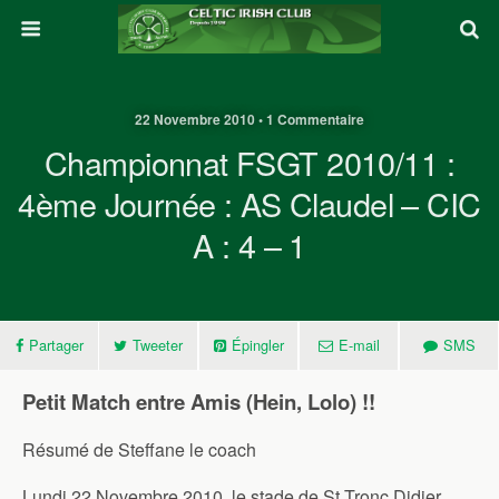
22 Novembre 2010 • 1 Commentaire
Championnat FSGT 2010/11 :
4ème Journée : AS Claudel – CIC
A : 4 – 1
Partager
Tweeter
Épingler
E-mail
SMS
Petit Match entre Amis (Hein, Lolo) !!
Résumé de Steffane le coach
Lundi 22 Novembre 2010, le stade de St Tronc Didier