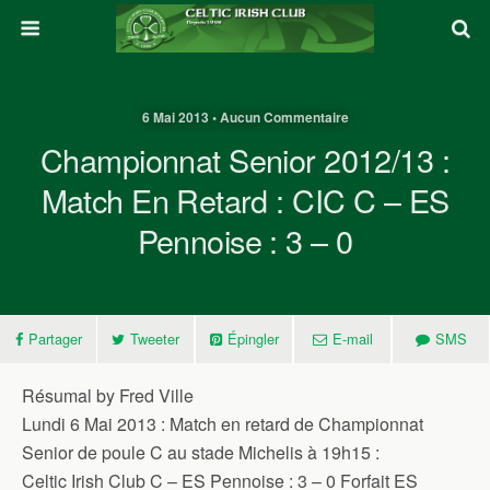
6 Mai 2013 • Aucun Commentaire
Championnat Senior 2012/13 :
Match En Retard : CIC C – ES
Pennoise : 3 – 0
Partager
Tweeter
Épingler
E-mail
SMS
Résumal by Fred Ville
Lundi 6 Mai 2013 : Match en retard de Championnat
Senior de poule C au stade Michelis à 19h15 :
Celtic Irish Club C – ES Pennoise : 3 – 0 Forfait ES