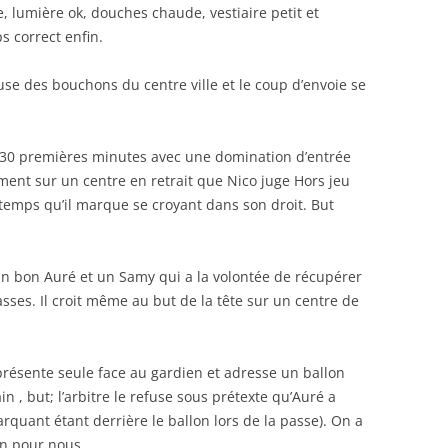
e, lumière ok, douches chaude, vestiaire petit et
 correct enfin.
use des bouchons du centre ville et le coup d’envoie se
 30 premières minutes avec une domination d’entrée
ent sur un centre en retrait que Nico juge Hors jeu
’à temps qu’il marque se croyant dans son droit. But
un bon Auré et un Samy qui a la volontée de récupérer
sses. Il croit même au but de la tête sur un centre de
 présente seule face au gardien et adresse un ballon
in , but; l’arbitre le refuse sous prétexte qu’Auré a
rquant étant derrière le ballon lors de la passe). On a
ien pour nous.