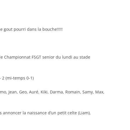
RENNES 2011
e gout pourri dans la bouche!!!!!
de Championnat FSGT senior du lundi au stade
 – 2 (mi-temps 0-1)
omo, Jean, Geo, Auré, Kiki, Darma, Romain, Samy, Max,
 annoncer la naissance d’un petit celte (Liam),