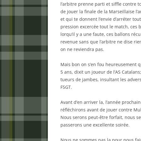
l’arbitre prenne parti et siffle contr
de jouer la finale de la Marseillaise 
et qui te donnent l’envie d’arréter tou
pression excercée tout le match, ces b
lorqu’il y a une faute, ces ballons r
revenue sans que l’arbitre ne dise rien. 
on ne reviendra pas.
Mais bon on s’en fou heureusement qu’
5 ans, dixit un joueur de l’AS Catalans;
tueurs de jambes, insultant les adversai
FSGT.
Avant d’en arriver la, l’année prochai
réfléchirons avant de jouer contre Mul
Nous serons peut-être forfait, nous s
passerons une excellente soirée.
Nous ne sommes pas la pour nous fair