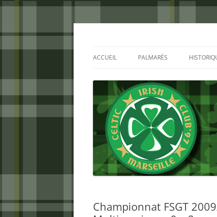
Aller
au
contenu
Celtic Irish Club
ACCUEIL
PALMARÈS
HISTORIQ
Championnat FSGT 2009/2