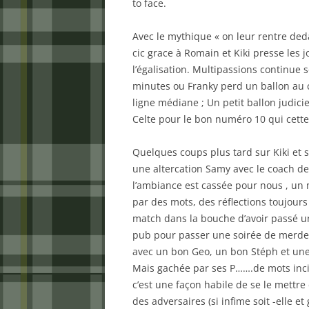
to face.
Avec le mythique « on leur rentre de
cic grace à Romain et Kiki presse les 
l’égalisation. Multipassions continue 
minutes ou Franky perd un ballon au c
ligne médiane ; Un petit ballon judic
Celte pour le bon numéro 10 qui cette 
Quelques coups plus tard sur Kiki et su
une altercation Samy avec le coach de
l’ambiance est cassée pour nous , un m
par des mots, des réflections toujours
match dans la bouche d’avoir passé un
pub pour passer une soirée de merde c
avec un bon Geo, un bon Stéph et une
Mais gachée par ses P…….de mots incid
c’est une façon habile de se le mettr
des adversaires (si infime soit -elle e