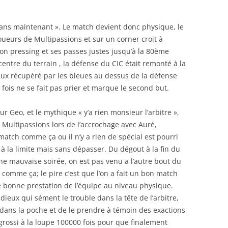
dans maintenant ». Le match devient donc physique, le
joueurs de Multipassions et sur un corner croit à
son pressing et ses passes justes jusqu’à la 80ème
entre du terrain , la défense du CIC était remonté à la
ieux récupéré par les bleues au dessus de la défense
fois ne se fait pas prier et marque le second but.
r Geo, et le mythique « y’a rien monsieur l’arbitre »,
 Multipassions lors de l’accrochage avec Auré,
atch comme ça ou il n’y a rien de spécial est pourri
 à la limite mais sans dépasser. Du dégout à la fin du
e mauvaise soirée, on est pas venu a l’autre bout du
omme ça; le pire c’est que l’on a fait un bon match
 bonne prestation de l’équipe au niveau physique.
ieux qui sément le trouble dans la tête de l’arbitre,
e dans la poche et de le prendre à témoin des exactions
t grossi à la loupe 100000 fois pour que finalement