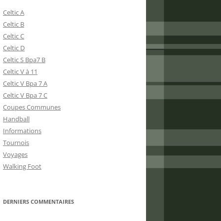
Celtic A
Celtic B
Celtic C
Celtic D
Celtic S Bpa7 B
Celtic V à 11
Celtic V Bpa 7 A
Celtic V Bpa 7 C
Coupes Communes
Handball
Informations
Tournois
Voyages
Walking Foot
DERNIERS COMMENTAIRES