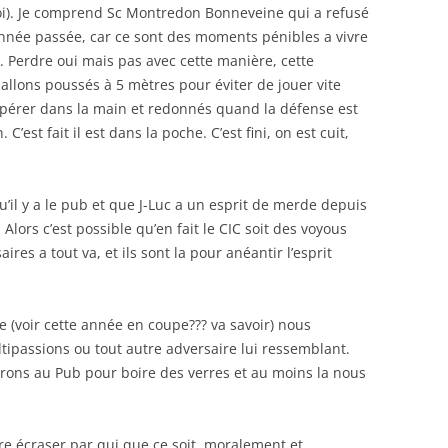
e toi). Je comprend Sc Montredon Bonneveine qui a refusé
l’année passée, car ce sont des moments pénibles a vivre
t. Perdre oui mais pas avec cette manière, cette
allons poussés à 5 mètres pour éviter de jouer vite
écupérer dans la main et redonnés quand la défense est
C’est fait il est dans la poche. C’est fini, on est cuit,
il y a le pub et que J-Luc a un esprit de merde depuis
 Alors c’est possible qu’en fait le CIC soit des voyous
res a tout va, et ils sont la pour anéantir l’esprit
ne (voir cette année en coupe??? va savoir) nous
tipassions ou tout autre adversaire lui ressemblant.
erons au Pub pour boire des verres et au moins la nous
e écraser par qui que ce soit, moralement et