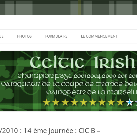
UE
PHOTOS
FORMULAIRE
LE COMMENCEMENT
BORDEAUX 2000
GLASGOW 2002
CHARLIE & THE BHOYS 2006
PRAGUE 2006
GLASGOW 2008
NICE 2008
AUTERIVES 2008
010 : 14 ème journée : CIC B –
KOP CUP 4