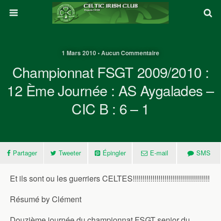
1 Mars 2010 • Aucun Commentaire
Championnat FSGT 2009/2010 :
12 Ème Journée : AS Aygalades –
CIC B : 6 – 1
Partager
Tweeter
Épingler
E-mail
SMS
Et ils sont ou les guerriers CELTES!!!!!!!!!!!!!!!!!!!!!!!!!!!!!!!!!!!!!!!
Résumé by Clément
Douzième journée du championnat FSGT senior du