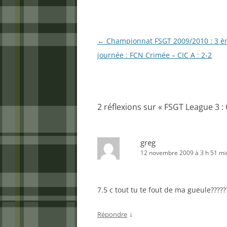
Navigation
←
Championnat FSGT 2009/2010 : 3 
des
journée : FCN Crimée – CIC A : 2-2
articles
2 réflexions sur «
FSGT League 3 : C
greg
12 novembre 2009 à 3 h 51 mi
7.5 c tout tu te fout de ma gueule?????
↓
Répondre