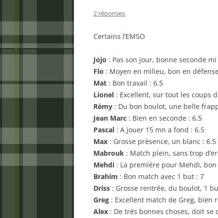
2 réponses
Certains l’EMSO
Jojo
: Pas son jour, bonne seconde mi
Flo
: Moyen en milieu, bon en défense
Mat
: Bon travail : 6.5
Lionel
: Excellent, sur tout les coups d
Rémy
: Du bon boulot, une belle frapp
Jean Marc
: Bien en seconde : 6.5
Pascal
: A jouer 15 mn a fond : 6.5
Max
: Grosse présence, un blanc : 6.5
Mabrouk
: Match plein, sans trop d’er
Mehdi
: La première pour Mehdi, bon t
Brahim
: Bon match avec 1 but : 7
Driss
: Grosse rentrée, du boulot, 1 but
Greg
: Excellent match de Greg, bien r
Alex
: De trés bonnes choses, doit se 