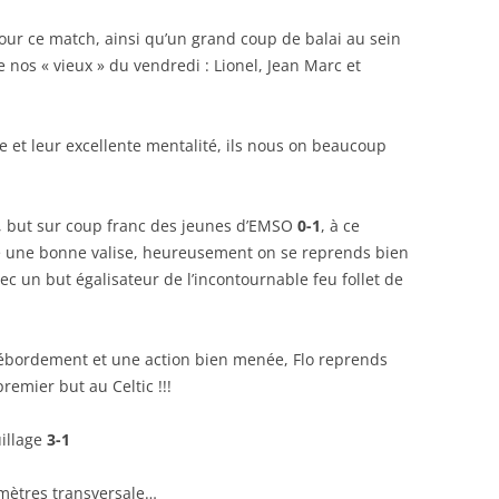
ur ce match, ainsi qu’un grand coup de balai au sein
 de nos « vieux » du vendredi : Lionel, Jean Marc et
le et leur excellente mentalité, ils nous on beaucoup
 but sur coup franc des jeunes d’EMSO
0-1
, à ce
e une bonne valise, heureusement on se reprends bien
vec un but égalisateur de l’incontournable feu follet de
ébordement et une action bien menée, Flo reprends
emier but au Celtic !!!
uillage
3-1
ètres transversale…