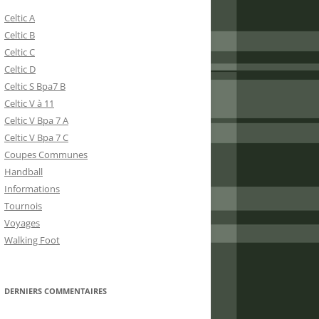
Celtic A
Celtic B
Celtic C
Celtic D
Celtic S Bpa7 B
Celtic V à 11
Celtic V Bpa 7 A
Celtic V Bpa 7 C
Coupes Communes
Handball
Informations
Tournois
Voyages
Walking Foot
DERNIERS COMMENTAIRES