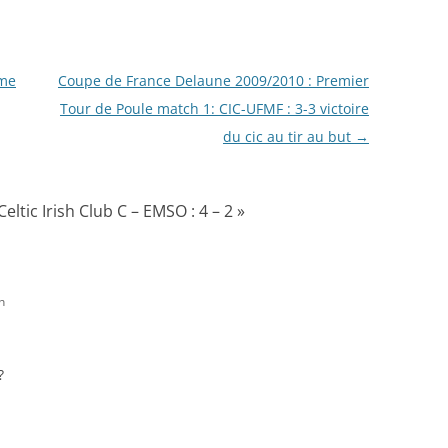
ème
Coupe de France Delaune 2009/2010 : Premier
Tour de Poule match 1: CIC-UFMF : 3-3 victoire
du cic au tir au but
→
eltic Irish Club C – EMSO : 4 – 2
»
n
?