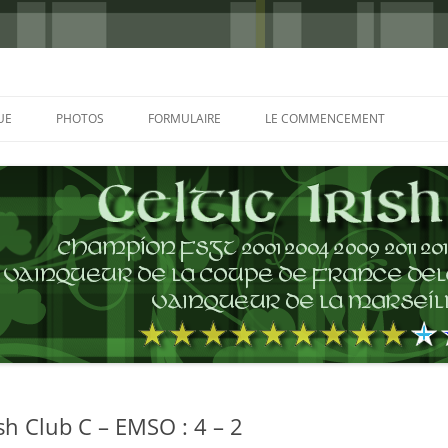
UE
PHOTOS
FORMULAIRE
LE COMMENCEMENT
BORDEAUX 2000
GLASGOW 2002
CHARLIE & THE BHOYS 2006
PRAGUE 2006
GLASGOW 2008
NICE 2008
AUTERIVES 2008
ish Club C – EMSO : 4 – 2
KOP CUP 4