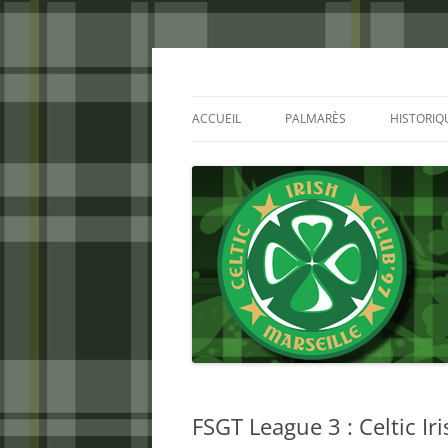
Aller
au
contenu
Celtic Irish Club
ACCUEIL
PALMARÈS
HISTORIQ
FSGT League 3 : Celtic Ir