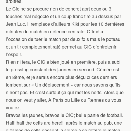
arbitres.
Le Cic ne se procure rien de concret aprt deux ou 3
touches mal négocié et un coup franc tiré au dessus par
Jean Luc. Il remplace d’ailleurs Kiki pour les 10 dernières
minutes du match en défence centrale. Crimé a
l’occasion de tuer le match par deux fois mais le poteau
et un tir completement raté permet au CIC d’entretenir
l’espoir.
Rien ni fera, le CIC a bien joué en première, puis a subi
le pressing constant des jaunes en second. Crimée est
en 8ème, et je serais encore plus déçu ci ces derniers
tombent sur « Un déplacement » car nous savons qu’ils
n’iront pas. Et c’est surtout ça qui met les nerfs. Alors que
nous on veut y aller, A Paris ou Lille ou Rennes ou vous
voulez.
Bravos les jaunes, bravos le CIC; belle partie de football.
Hail!!hail the celts are here!!! après le match au pub, une
dizaines de celts passent la soirée à se refaire le match