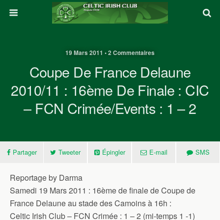
19 Mars 2011 • 2 Commentaires
Coupe De France Delaune
2010/11 : 16ème De Finale : CIC
– FCN Crimée/Events : 1 – 2
Partager
Tweeter
Épingler
E-mail
SMS
Reportage by Darma
Samedi 19 Mars 2011 : 16ème de finale de Coupe de
France Delaune au stade des Camoins à 16h :
Celtic Irish Club – FCN Crimée : 1 – 2 (mi-temps 1 -1)