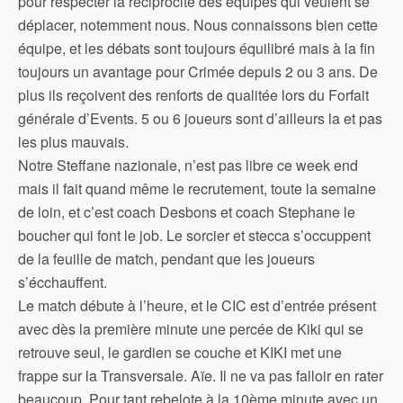
pour respecter la réciprocité des équipes qui veulent se
déplacer, notemment nous. Nous connaissons bien cette
équipe, et les débats sont toujours équilibré mais à la fin
toujours un avantage pour Crimée depuis 2 ou 3 ans. De
plus ils reçoivent des renforts de qualitée lors du Forfait
générale d’Events. 5 ou 6 joueurs sont d’ailleurs la et pas
les plus mauvais.
Notre Steffane nazionale, n’est pas libre ce week end
mais il fait quand même le recrutement, toute la semaine
de loin, et c’est coach Desbons et coach Stephane le
boucher qui font le job. Le sorcier et stecca s’occuppent
de la feuille de match, pendant que les joueurs
s’écchauffent.
Le match débute à l’heure, et le CIC est d’entrée présent
avec dès la première minute une percée de Kiki qui se
retrouve seul, le gardien se couche et KIKI met une
frappe sur la Transversale. Aïe. Il ne va pas falloir en rater
beaucoup. Pour tant rebelote à la 10ème minute avec un