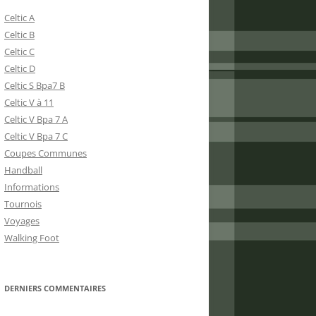
Celtic A
Celtic B
Celtic C
Celtic D
Celtic S Bpa7 B
Celtic V à 11
Celtic V Bpa 7 A
Celtic V Bpa 7 C
Coupes Communes
Handball
Informations
Tournois
Voyages
Walking Foot
DERNIERS COMMENTAIRES