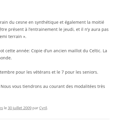
RENNES 2011
rrain du cesne en synthétique et également la moitié
tre présent à l’entrainement le jeudi, et il n’y aura pas
emi terrain ».
ot cette année: Copie d’un ancien maillot du Celtic. La
monde.
embre pour les vétérans et le 7 pour les seniors.
: Nous vous tiendrons au courant des modalitées très
ns
le
30 juillet 2009
par
Cyril
.