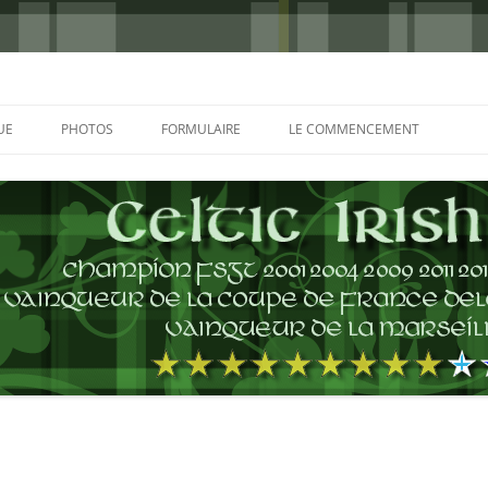
UE
PHOTOS
FORMULAIRE
LE COMMENCEMENT
BORDEAUX 2000
GLASGOW 2002
CHARLIE & THE BHOYS 2006
PRAGUE 2006
GLASGOW 2008
NICE 2008
AUTERIVES 2008
KOP CUP 4