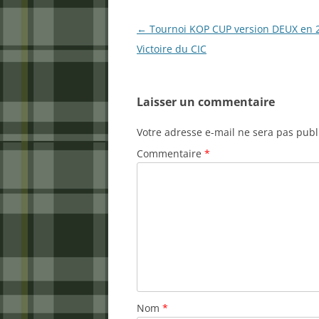
Navigation
←
Tournoi KOP CUP version DEUX en 2
des
Victoire du CIC
articles
Laisser un commentaire
Votre adresse e-mail ne sera pas publ
Commentaire
*
Nom
*