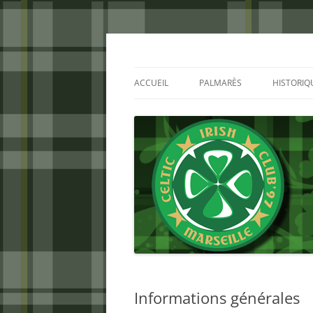
Aller
au
contenu
Celtic Irish Club
ACCUEIL
PALMARÈS
HISTORIQ
Informations générales