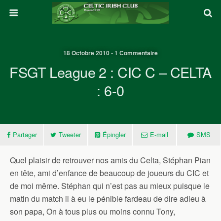
18 Octobre 2010 • 1 Commentaire
FSGT League 2 : CIC C – CELTA
: 6-0
Partager
Tweeter
Épingler
E-mail
SMS
Quel plaisir de retrouver nos amis du Celta, Stéphan Pian
en tête, ami d’enfance de beaucoup de joueurs du CIC et
de moi même. Stéphan qui n’est pas au mieux puisque le
matin du match il à eu le pénible fardeau de dire adieu à
son papa, On à tous plus ou moins connu Tony,