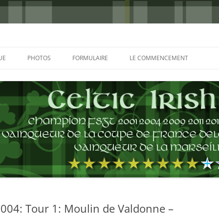
UE
PHOTOS
FORMULAIRE
LE COMMENCEMENT
BORDEAUX 2000
GLASGOW 2002
CHARLIE & THE BHOYS 2006
PRAGUE 2006
GLASGOW 2008
NICE 2008
AUTERIVES 2008
04: Tour 1: Moulin de Valdonne –
KOP CUP 4