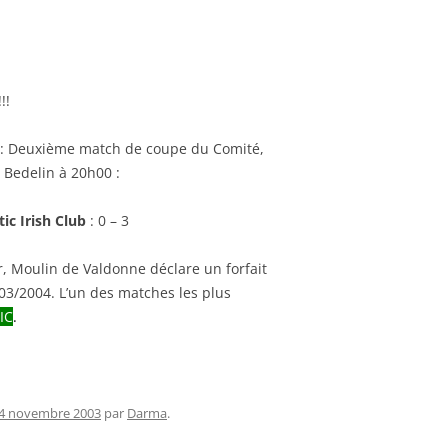
RENNES 2011
!!
: Deuxième match de coupe du Comité,
 Bedelin à 20h00 :
tic Irish Club
: 0 – 3
, Moulin de Valdonne déclare un forfait
03/2004. L’un des matches les plus
IC
.
4 novembre 2003
par
Darma
.