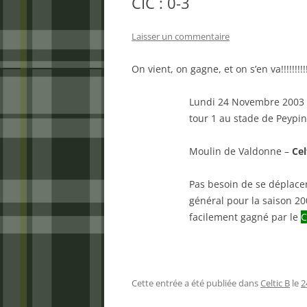
CIC : 0-3
Laisser un commentaire
On vient, on gagne, et on s’en va!!!!!!!!!!
Lundi 24 Novembre 2003 
tour 1 au stade de Peypin
Moulin de Valdonne –
Cel
Pas besoin de se déplacer
général pour la saison 20
facilement gagné par le
C
Cette entrée a été publiée dans
Celtic B
le
2