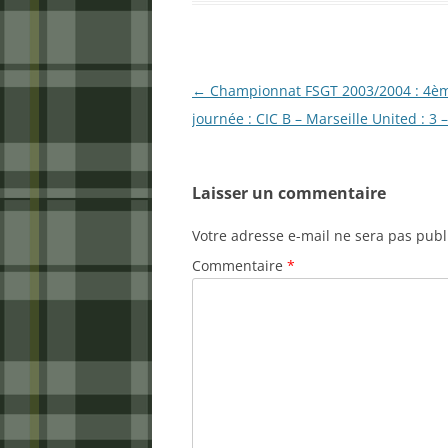
Navigation
←
Championnat FSGT 2003/2004 : 4è
des
journée : CIC B – Marseille United : 3 –
articles
Laisser un commentaire
Votre adresse e-mail ne sera pas publ
Commentaire
*