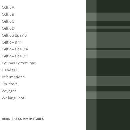
Celtic A
Celtic B
Celtic C
Celtic D
Celtic S Bpa7 B
Celtic V à 11
Celtic V Bpa 7 A
Celtic V Bpa 7 C
Coupes Communes
Handball
Informations
Tournois
Voyages
Walking Foot
DERNIERS COMMENTAIRES