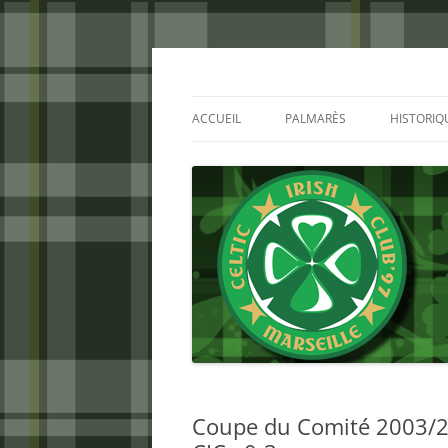
Aller
au
contenu
Celtic Irish Club
ACCUEIL
PALMARÈS
HISTORIQ
Coupe du Comité 2003/20