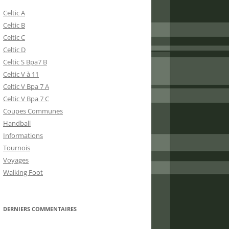
Celtic A
Celtic B
Celtic C
Celtic D
Celtic S Bpa7 B
Celtic V à 11
Celtic V Bpa 7 A
Celtic V Bpa 7 C
Coupes Communes
Handball
Informations
Tournois
Voyages
Walking Foot
DERNIERS COMMENTAIRES