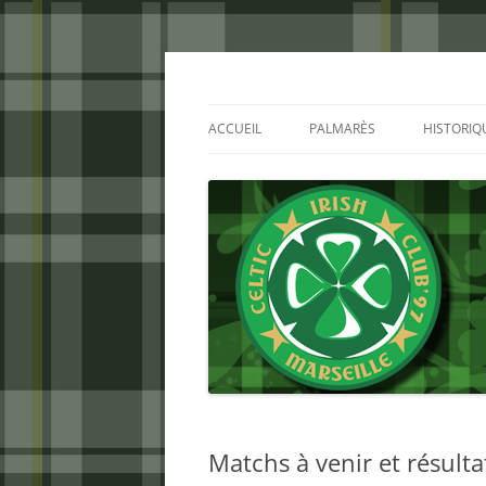
Aller
au
contenu
Celtic Irish Club
ACCUEIL
PALMARÈS
HISTORIQ
Matchs à venir et résult