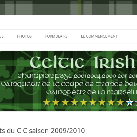
UE
PHOTOS
FORMULAIRE
LE COMMENCEMENT
BORDEAUX 2000
GLASGOW 2002
CHARLIE & THE BHOYS 2006
PRAGUE 2006
GLASGOW 2008
NICE 2008
AUTERIVES 2008
ats du CIC saison 2009/2010
KOP CUP 4