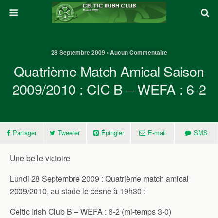
28 Septembre 2009 • Aucun Commentaire
Quatrième Match Amical Saison
2009/2010 : CIC B – WEFA : 6-2
Partager
Tweeter
Épingler
E-mail
SMS
Une belle victoire
Lundi 28 Septembre 2009 : Quatrième match amical
2009/2010, au stade le cesne à 19h30 :
Celtic Irish Club B – WEFA : 6-2 (mi-temps 3-0)