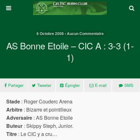
6 Octobre 2008 • Aucun Commentaire
AS Bonne Etoile – CIC A : 3-3 (1-
1)
Partager
Tweeter
Épingler
E-mail
SMS
Stade
: Roger Couderc Arena
Arbitre
: Bizarre et pointilleux
Adversaire
: AS Bonne Etoile
Buteur
: Skippy Steph, Junior.
Titre
: Le CIC y a cru…