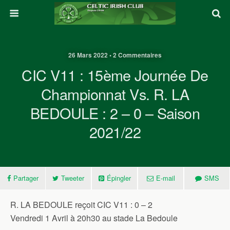
26 Mars 2022 • 2 Commentaires
CIC V11 : 15ème Journée De
Championnat Vs. R. LA
BEDOULE : 2 – 0 – Saison
2021/22
Partager
Tweeter
Épingler
E-mail
SMS
R. LA BEDOULE reçoit CIC V11 : 0 – 2
Vendredi 1 Avril à 20h30 au stade La Bedoule