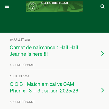
10 JUILLET 2026
Carnet de naissance : Hail Hail
Jeanne is here!!!!
AUCUNE RÉPONSE
6 JUILLET 2026
CIC B : Match amical vs CAM
Phenix : 3 – 3 : saison 2025/26
AUCUNE RÉPONSE