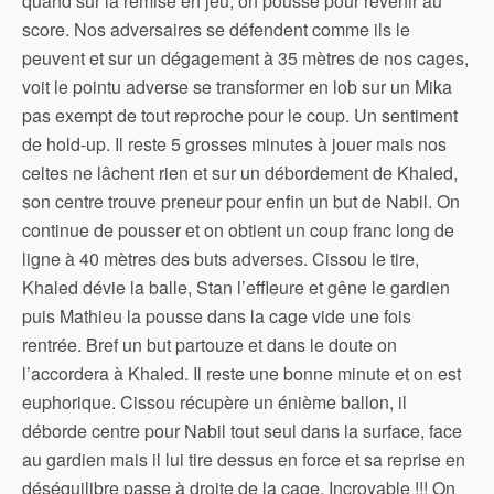
quand sur la remise en jeu, on pousse pour revenir au
score. Nos adversaires se défendent comme ils le
peuvent et sur un dégagement à 35 mètres de nos cages,
voit le pointu adverse se transformer en lob sur un Mika
pas exempt de tout reproche pour le coup. Un sentiment
de hold-up. Il reste 5 grosses minutes à jouer mais nos
celtes ne lâchent rien et sur un débordement de Khaled,
son centre trouve preneur pour enfin un but de Nabil. On
continue de pousser et on obtient un coup franc long de
ligne à 40 mètres des buts adverses. Cissou le tire,
Khaled dévie la balle, Stan l’effleure et gêne le gardien
puis Mathieu la pousse dans la cage vide une fois
rentrée. Bref un but partouze et dans le doute on
l’accordera à Khaled. Il reste une bonne minute et on est
euphorique. Cissou récupère un énième ballon, il
déborde centre pour Nabil tout seul dans la surface, face
au gardien mais il lui tire dessus en force et sa reprise en
déséquilibre passe à droite de la cage. Incroyable !!! On