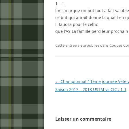
1 – 1.
loris marque un but tout a fait valabl
ce but qui aurait donné la qualif en 
Il faudra pour le celtic
que l’AS La famille perd leur prochai
Cette entrée a été publiée dans
Coupes C
Navigation
←
Championnat 11ème journée Vétér
des
Saison 2017 – 2018 USTM vs CIC : 1-1
articles
Laisser un commentaire