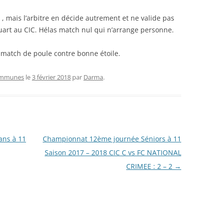
e , mais l’arbitre en décide autrement et ne valide pas
quart au CIC. Hélas match nul qui n’arrange personne.
n match de poule contre bonne étoile.
ommunes
le
3 février 2018
par
Darma
.
ans à 11
Championnat 12ème journée Séniors à 11
Saison 2017 – 2018 CIC C vs FC NATIONAL
CRIMEE : 2 – 2
→