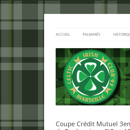
Aller
au
contenu
Celtic Irish Club
ACCUEIL
PALMARÈS
HISTORIQ
Coupe Crédit Mutuel 3e