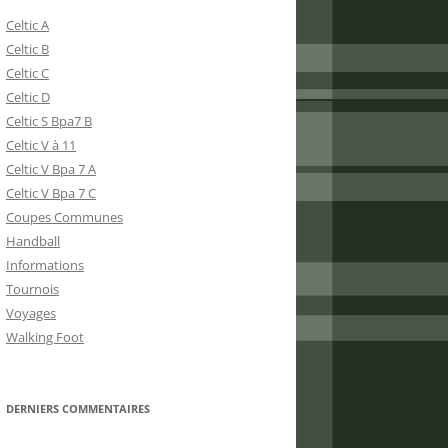
Celtic A
Celtic B
Celtic C
Celtic D
Celtic S Bpa7 B
Celtic V à 11
Celtic V Bpa 7 A
Celtic V Bpa 7 C
Coupes Communes
Handball
Informations
Tournois
Voyages
Walking Foot
DERNIERS COMMENTAIRES