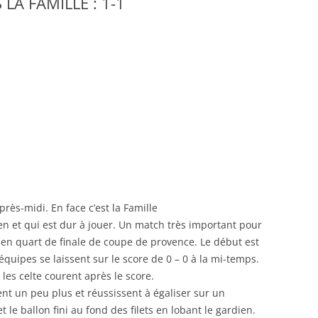
S LA FAMILLE : 1-1
RENNES 2011
rès-midi. En face c’est la Famille
n et qui est dur à jouer. Un match très important pour
n en quart de finale de coupe de provence. Le début est
quipes se laissent sur le score de 0 – 0 à la mi-temps.
les celte courent après le score.
ent un peu plus et réussissent à égaliser sur un
le ballon fini au fond des filets en lobant le gardien.