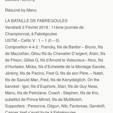
Résumé by Manu
LA BATAILLE DE FABREGOULES
Vendredi 2 Février 2018 : 11ème journée de
Championnat, à Fabrégoules
USTM – Celtic V : 1 – 1 (0 – 0)
Composition 4-4-2 : Francky, fils de Bardor – Bruno, fils
de Mazzellan, Gilou fils du Chevalier D’argent, Alain, fils
de Frison, Gilles G, fils d’Arnold le Valeureux– Nico, fils
d’Hurtador, Micka, fils d’Echelette de la Montage Sacrée,
Jérémy, fils de Pacino, Fred G, fils de son Père, – Nabil,
fils de Saoulé Man, Fred, fils de Kenydalglich. On the
bancket : Igor, fils d’Euphore, Stan, fils de Guy Ness,
Manu, fils de Petrolane. Coach : Stephen, fils de Kro,
substitut de Prince Mimet, fils de Multikotch.
Supporters : Personne, Dégun, Nib, Fantomas, Gandolfi,
Casper, bref y’avait foule à Fabrégoules.