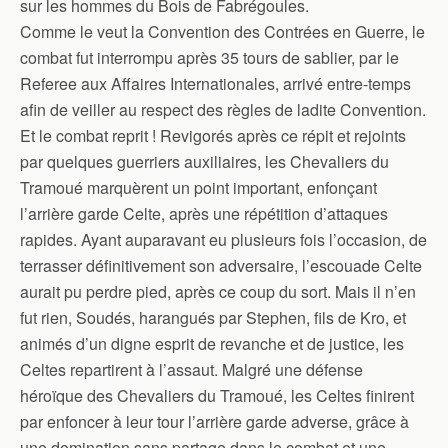
sur les hommes du Bois de Fabrégoules.
Comme le veut la Convention des Contrées en Guerre, le
combat fut interrompu après 35 tours de sablier, par le
Referee aux Affaires Internationales, arrivé entre-temps
afin de veiller au respect des règles de ladite Convention.
Et le combat reprit ! Revigorés après ce répit et rejoints
par quelques guerriers auxiliaires, les Chevaliers du
Tramoué marquèrent un point important, enfonçant
l’arrière garde Celte, après une répétition d’attaques
rapides. Ayant auparavant eu plusieurs fois l’occasion, de
terrasser définitivement son adversaire, l’escouade Celte
aurait pu perdre pied, après ce coup du sort. Mais il n’en
fut rien, Soudés, harangués par Stephen, fils de Kro, et
animés d’un digne esprit de revanche et de justice, les
Celtes repartirent à l’assaut. Malgré une défense
héroïque des Chevaliers du Tramoué, les Celtes finirent
par enfoncer à leur tour l’arrière garde adverse, grâce à
une domination sans partage dans le combat et une