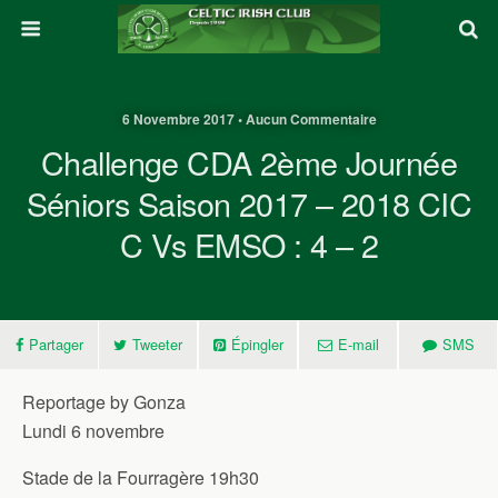
6 Novembre 2017 • Aucun Commentaire
Challenge CDA 2ème Journée
Séniors Saison 2017 – 2018 CIC
C Vs EMSO : 4 – 2
Partager
Tweeter
Épingler
E-mail
SMS
Reportage by Gonza
Lundi 6 novembre
Stade de la Fourragère 19h30