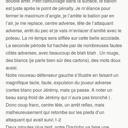
double arrêt. Petit cafouillage dans la surface, le ballon
est juste après le point de pénalty. Je m’élance pour
fermer le maximum d’angle, je l’arrête le ballon par en
l’air, je me replace, centre adverse, tête de l’attaquant
adverse, arrêt du pec et je vais m’enlacer d’amitié avec le
poteau. La mi-temps sera sifflée sur cette belle accolade.
La seconde période fut hachée par de nombreuses fautes
côtés adverses, avec beaucoup de blah blah . Un rouge,
des blancs (je parle bien sûr des cartons), des mots doux
aussi.
Notre nouveau défenseur gauche s’illustre en faisant un
magnifique tacle, faute, expulsion du joueur adverse
(certes blanc pour Jérémy, mais ça passe. A noter un
beau sang-froid de Jérémy qui n’aura pas bronché ) .
Donc coup franc, centre tête, un arrêt reflex, mais
malheureusement qui retombe sur les pieds d’un
attaquant qui avait suivi.1-2
Deux minutes plus tard, notre Diazinho va faire une