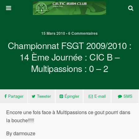
15 Mars 2010 • 6 Commentaires
Championnat FSGT 2009/2010 :
14 Ème Journée : CIC B –
Multipassions : 0 – 2
Partager
Tweeter
Épingler
E-mail
SMS
Encore une fois face à Multipassions ce gout pourri dans
la bouche!!!!!
By darmouze