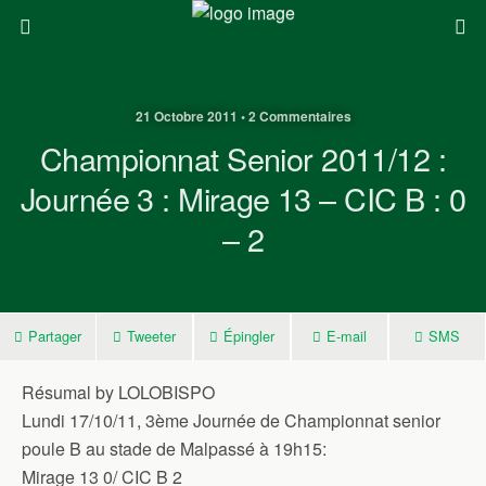
21 Octobre 2011 • 2 Commentaires
Championnat Senior 2011/12 :
Journée 3 : Mirage 13 – CIC B : 0
– 2
Partager
Tweeter
Épingler
E-mail
SMS
Résumal by LOLOBISPO
Lundi 17/10/11, 3ème Journée de Championnat senior
poule B au stade de Malpassé à 19h15:
Mirage 13 0/ CIC B 2