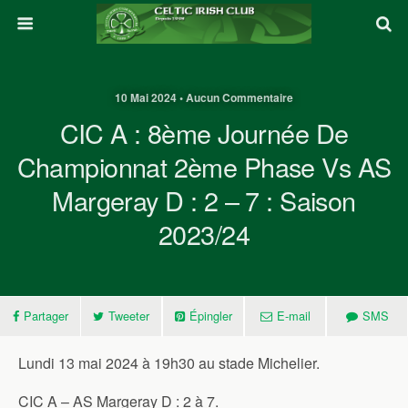
10 Mai 2024 • Aucun Commentaire
CIC A : 8ème Journée De
Championnat 2ème Phase Vs AS
Margeray D : 2 – 7 : Saison
2023/24
Partager
Tweeter
Épingler
E-mail
SMS
Lundi 13 mai 2024 à 19h30 au stade Michelier.
CIC A – AS Margeray D : 2 à 7.