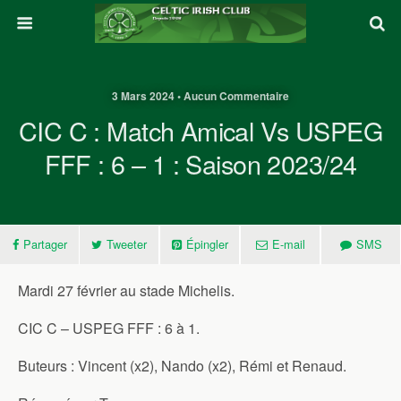
3 Mars 2024 • Aucun Commentaire
CIC C : Match Amical Vs USPEG
FFF : 6 – 1 : Saison 2023/24
Partager
Tweeter
Épingler
E-mail
SMS
Mardi 27 février au stade Michelis.
CIC C – USPEG FFF : 6 à 1.
Buteurs : Vincent (x2), Nando (x2), Rémi et Renaud.