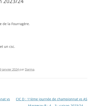
on 2023/24
RENNES 2011
e de la Fourragère.
et un csc.
9 janvier 2024
par
Darma
.
nat vs
CIC D : 11ème journée de championnat vs AS
Margeray B : 4 – 3 : saison 2023/24
→