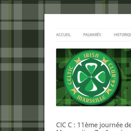
Aller
au
contenu
Celtic Irish Club
ACCUEIL
PALMARÈS
HISTORIQ
CIC C : 11ème journée d