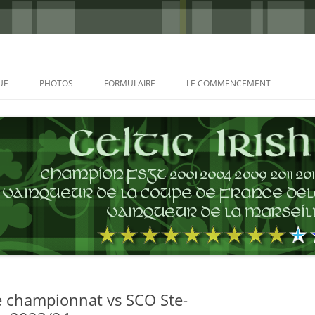
UE
PHOTOS
FORMULAIRE
LE COMMENCEMENT
BORDEAUX 2000
GLASGOW 2002
CHARLIE & THE BHOYS 2006
PRAGUE 2006
GLASGOW 2008
NICE 2008
AUTERIVES 2008
e championnat vs SCO Ste-
KOP CUP 4