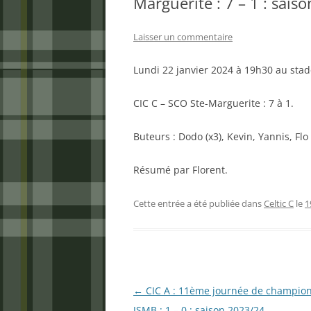
Marguerite : 7 – 1 : sais
Laisser un commentaire
Lundi 22 janvier 2024 à 19h30 au stad
CIC C – SCO Ste-Marguerite : 7 à 1.
Buteurs : Dodo (x3), Kevin, Yannis, Flo 
Résumé par Florent.
Cette entrée a été publiée dans
Celtic C
le
1
Navigation
←
CIC A : 11ème journée de champion
des
JSMB : 1 – 0 : saison 2023/24