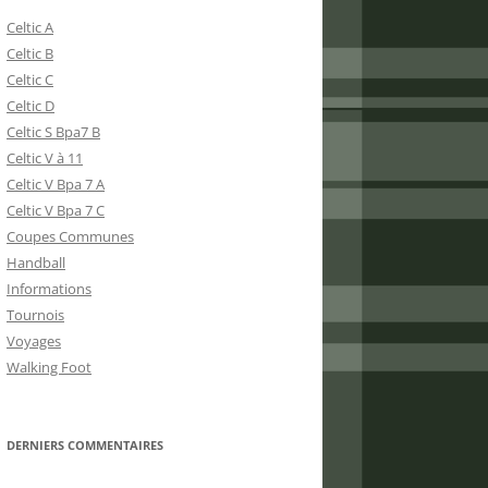
Celtic A
Celtic B
Celtic C
Celtic D
Celtic S Bpa7 B
Celtic V à 11
Celtic V Bpa 7 A
Celtic V Bpa 7 C
Coupes Communes
Handball
Informations
Tournois
Voyages
Walking Foot
DERNIERS COMMENTAIRES