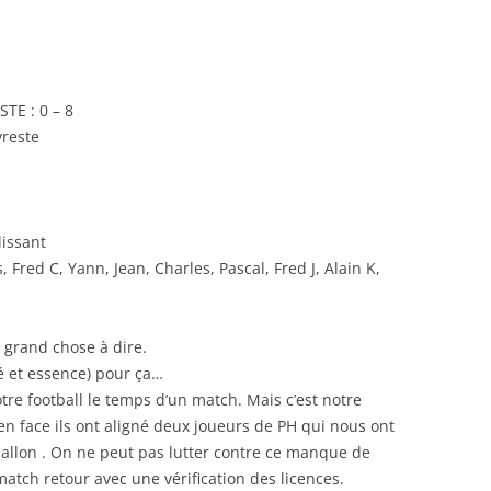
RENNES 2011
TE : 0 – 8
yreste
lissant
, Fred C, Yann, Jean, Charles, Pascal, Fred J, Alain K,
 grand chose à dire.
 et essence) pour ça…
tre football le temps d’un match. Mais c’est notre
’en face ils ont aligné deux joueurs de PH qui nous ont
 ballon . On ne peut pas lutter contre ce manque de
match retour avec une vérification des licences.