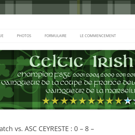
UE
PHOTOS
FORMULAIRE
LE COMMENCEMENT
BORDEAUX 2000
GLASGOW 2002
CHARLIE & THE BHOYS 2006
PRAGUE 2006
GLASGOW 2008
NICE 2008
AUTERIVES 2008
tch vs. ASC CEYRESTE : 0 – 8 –
KOP CUP 4