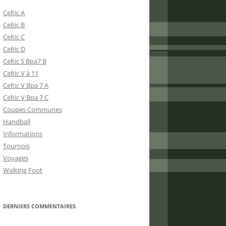
Celtic A
Celtic B
Celtic C
Celtic D
Celtic S Bpa7 B
Celtic V à 11
Celtic V Bpa 7 A
Celtic V Bpa 7 C
Coupes Communes
Handball
Informations
Tournois
Voyages
Walking Foot
DERNIERS COMMENTAIRES