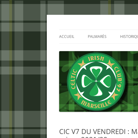
Aller
au
contenu
Celtic Irish Club
ACCUEIL
PALMARÈS
HISTORIQ
CIC V7 DU VENDREDI : Ma