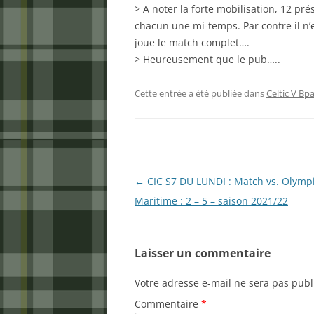
> A noter la forte mobilisation, 12 pr
chacun une mi-temps. Par contre il n’
joue le match complet….
> Heureusement que le pub…..
Cette entrée a été publiée dans
Celtic V Bpa
Navigation
←
CIC S7 DU LUNDI : Match vs. Olymp
des
Maritime : 2 – 5 – saison 2021/22
articles
Laisser un commentaire
Votre adresse e-mail ne sera pas publ
Commentaire
*