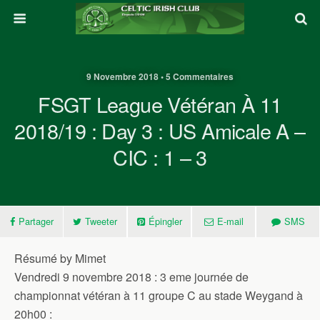
9 Novembre 2018 • 5 Commentaires
FSGT League Vétéran À 11
2018/19 : Day 3 : US Amicale A –
CIC : 1 – 3
Partager
Tweeter
Épingler
E-mail
SMS
Résumé by Mimet
Vendredi 9 novembre 2018 : 3 eme journée de
championnat vétéran à 11 groupe C au stade Weygand à
20h00 :