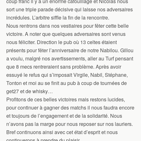
coup franc il y a un énorme cafouillage et Nicolas nous
sort une triple parade décisive qui laisse nos adversaires
incrédules. L’arbitre siffle la fin de la rencontre.
Nous rentrons dans nos vestiaires pour fêter cette belle
victoire. A noter que quelques adversaires sont venus
nous féliciter. Direction le pub où 13 celtes étaient
présents pour fêter l’anniversaire de notre Nabilou. Gillou
a voulu, malgré nos avertissements, aller au Turf pensant
que 8 mecs rentreraient sans problème. Après avoir
essuyé le refus qui s’imposait Virgile, Nabil, Stéphane,
Tonton et moi au se finit au pub à coup de tournées de
get27 et de whisky…
Profitons de ces belles victoires mais restons lucides,
pour continuer à gagner des matchs il nous faudra encore
et toujours de l’engagement et de la solidarité. Nous
n’avons pas la marge pour nous reposer sur nos lauriers.
Bref continuons ainsi avec cet état d’esprit et nous
continuerons à prendre du plaisir.