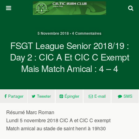
5 Novembre 2018 • 4 Commentaires
FSGT League Senior 2018/19 :
Day 2 : CIC A Et CIC C Exempt
Mais Match Amical : 4 – 4
Partager
Tweeter
Épingler
E-mail
SMS
Résumé Marc Roman
Lundi 5 novembre 2018 CIC A et CIC C exempt
Match amical au stade de saint henri à 19h30