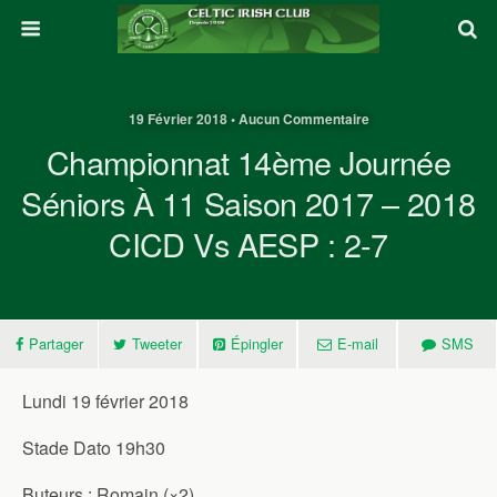
19 Février 2018 • Aucun Commentaire
Championnat 14ème Journée
Séniors À 11 Saison 2017 – 2018
CICD Vs AESP : 2-7
Partager
Tweeter
Épingler
E-mail
SMS
Lundi 19 février 2018
Stade Dato 19h30
Buteurs : Romain (×2)