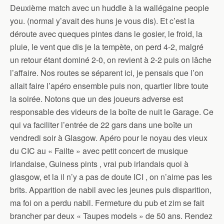
Deuxième match avec un huddle à la wallégaine people
you. (normal y’avait des huns je vous dis). Et c’est la
déroute avec queques pintes dans le gosier, le froid, la
pluie, le vent que dis je la tempète, on perd 4-2, malgré
un retour étant dominé 2-0, on revient à 2-2 puis on lâche
l’affaire. Nos routes se séparent ici, je pensais que l’on
allait faire l’apéro ensemble puis non, quartier libre toute
la soirée. Notons que un des joueurs adverse est
responsable des videurs de la boîte de nuit le Garage. Ce
qui va faciliter l’entrée de 22 gars dans une boîte un
vendredi soir à Glasgow. Apéro pour le noyau des vieux
du CIC au « Failte » avec petit concert de musique
irlandaise, Guiness pints , vrai pub irlandais quoi à
glasgow, et la il n’y a pas de doute ICI , on n’aime pas les
brits. Apparition de nabil avec les jeunes puis disparition,
ma foi on a perdu nabil. Fermeture du pub et zim se fait
brancher par deux « Taupes models » de 50 ans. Rendez