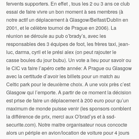
fervents supporters. En effet , tous les 2 ou 3 ans ce club
essai de faire vivre un bon moment à ses membres (à
notre actif un déplacement à Glasgow/Belfast/Dublin en
2001, et le célèbre tournoi de Prague en 2006). La
réunion se déroule au pub o’brady’s, avec les
responsables des 3 équipes de foot, les frères taxi, jean-
luc, darma, cyril et le prési alex (on peut rajouter le
casse boules du jour bubu). Un vote a lieu pour savoir ou
le CIC va faire l’apéro cette année: A Prague ou Glasgow
avec la certitude d’avoir les billets pour un match au
Celtic park pour le deuxième choix. A une voix près c’est
Glasgow qui l’emporte. A partir de ce moment la décision
est prise de faire un déplacement à 200 euro pour qu’un
maximum de monde puisse venir (les sponsors comblent
la différence de prix, merci aux O’brad’ys et à ssd-
securite.com). Notre maitre organisateur nous concocte
alors un périple en avion/location de voiture pour 4 jours