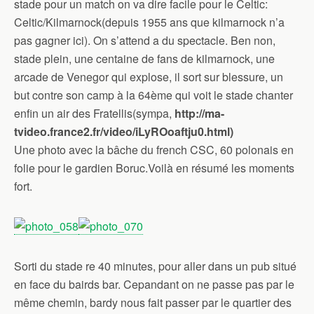
stade pour un match on va dire facile pour le Celtic:
Celtic/Kilmarnock(depuis 1955 ans que kilmarnock n’a
pas gagner ici). On s’attend a du spectacle. Ben non,
stade plein, une centaine de fans de kilmarnock, une
arcade de Venegor qui explose, il sort sur blessure, un
but contre son camp à la 64ème qui voit le stade chanter
enfin un air des Fratellis(sympa,
http://ma-
tvideo.france2.fr/video/iLyROoaftju0.html)
Une photo avec la bâche du french CSC, 60 polonais en
folie pour le gardien Boruc.Voilà en résumé les moments
fort.
Sorti du stade re 40 minutes, pour aller dans un pub situé
en face du bairds bar. Cepandant on ne passe pas par le
même chemin, bardy nous fait passer par le quartier des