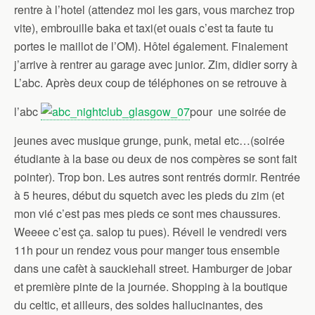
rentre à l’hotel (attendez moi les gars, vous marchez trop
vite), embrouille baka et taxi(et ouais c’est ta faute tu
portes le maillot de l’OM). Hôtel également. Finalement
j’arrive à rentrer au garage avec junior. Zim, didier sorry à
L’abc. Après deux coup de téléphones on se retrouve à
l’abc
pour une soirée de
jeunes avec musique grunge, punk, metal etc…(soirée
étudiante à la base ou deux de nos compères se sont fait
pointer). Trop bon. Les autres sont rentrés dormir. Rentrée
à 5 heures, début du squetch avec les pieds du zim (et
mon vié c’est pas mes pieds ce sont mes chaussures.
Weeee c’est ça. salop tu pues). Réveil le vendredi vers
11h pour un rendez vous pour manger tous ensemble
dans une cafèt à sauckiehall street. Hamburger de jobar
et première pinte de la journée. Shopping à la boutique
du celtic, et ailleurs, des soldes hallucinantes, des