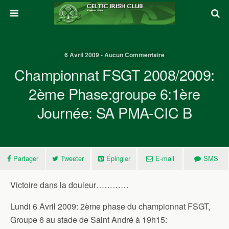
6 Avril 2009 • Aucun Commentaire
Championnat FSGT 2008/2009:
2ème Phase:groupe 6:1ère
Journée: SA PMA-CIC B
Partager
Tweeter
Épingler
E-mail
SMS
Victoire dans la douleur…………
Lundi 6 Avril 2009: 2ème phase du championnat FSGT,
Groupe 6 au stade de Saint André à 19h15: