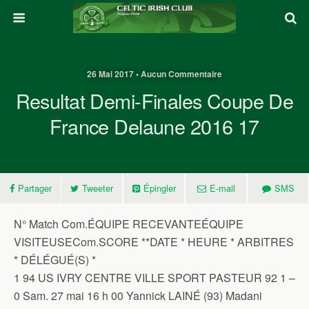
26 Mai 2017 • Aucun Commentaire
Resultat Demi-Finales Coupe De
France Delaune 2016 17
Partager
Tweeter
Épingler
E-mail
SMS
N° Match Com.ÉQUIPE RECEVANTEÉQUIPE
VISITEUSECom.SCORE **DATE * HEURE * ARBITRES
* DÉLÉGUÉ(S) *
1 94 US IVRY CENTRE VILLE SPORT PASTEUR 92 1 –
0 Sam. 27 mai 16 h 00 Yannick LAINÉ (93) Madani