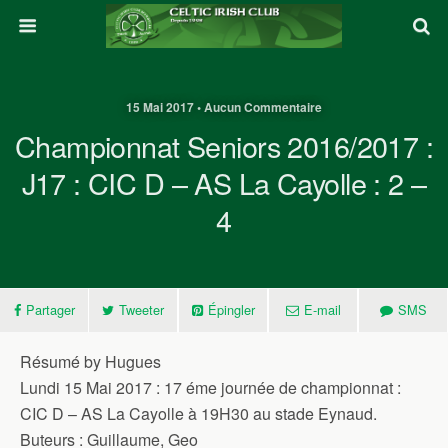
15 Mai 2017 • Aucun Commentaire
Championnat Seniors 2016/2017 :
J17 : CIC D – AS La Cayolle : 2 –
4
Partager
Tweeter
Épingler
E-mail
SMS
Résumé by Hugues
Lundi 15 Mai 2017 : 17 éme journée de championnat :
CIC D – AS La Cayolle à 19H30 au stade Eynaud.
Buteurs : Guillaume, Geo