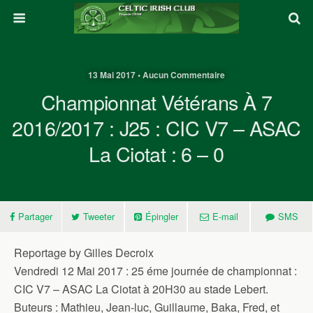
13 Mai 2017 • Aucun Commentaire
Championnat Vétérans À 7
2016/2017 : J25 : CIC V7 – ASAC
La Ciotat : 6 – 0
Partager
Tweeter
Épingler
E-mail
SMS
Reportage by Gilles Decroix
Vendredi 12 Mai 2017 : 25 éme journée de championnat :
CIC V7 – ASAC La Ciotat à 20H30 au stade Lebert.
Buteurs : Mathieu, Jean-luc, Guillaume, Baka, Fred, et