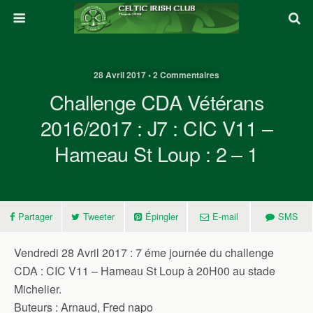
28 Avril 2017 • 2 Commentaires
Challenge CDA Vétérans
2016/2017 : J7 : CIC V11 –
Hameau St Loup : 2 – 1
Partager
Tweeter
Épingler
E-mail
SMS
Vendredi 28 Avril 2017 : 7 éme journée du challenge
CDA : CIC V11 – Hameau St Loup à 20H00 au stade
Michelier.
Buteurs : Arnaud, Fred napo