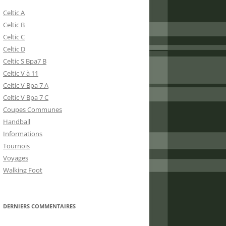
Celtic A
Celtic B
Celtic C
Celtic D
Celtic S Bpa7 B
Celtic V à 11
Celtic V Bpa 7 A
Celtic V Bpa 7 C
Coupes Communes
Handball
Informations
Tournois
Voyages
Walking Foot
DERNIERS COMMENTAIRES