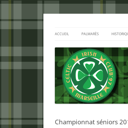
Aller
au
contenu
Celtic Irish Club
ACCUEIL
PALMARÈS
HISTORIQ
Championnat séniors 2016