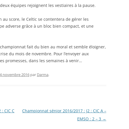
 deux équipes rejoignent les vestiaires à la pause.
au score, le Celtic se contentera de gérer les
uipe adverse grâce à un bloc bien compact, et une
 championnat fait du bien au moral et semble éloigner,
crise du mois de novembre. Pour l’envoyer aux
elles promesses, dans les semaines à venir…
4 novembre 2016
par
Darma
.
 : CIC C
Championnat sénior 2016/2017 : J2 : CIC A –
EMSO : 2 – 3
→