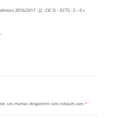
niors 2016/2017 : J2 : CIC D – ECTS : 2 – 0
»
n
iée.
Les champs obligatoires sont indiqués avec
*