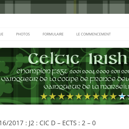
UE
PHOTOS
FORMULAIRE
LE COMMENCEMENT
BORDEAUX 2000
GLASGOW 2002
CHARLIE & THE BHOYS 2006
PRAGUE 2006
GLASGOW 2008
NICE 2008
AUTERIVES 2008
/2017 : J2 : CIC D – ECTS : 2 – 0
KOP CUP 4