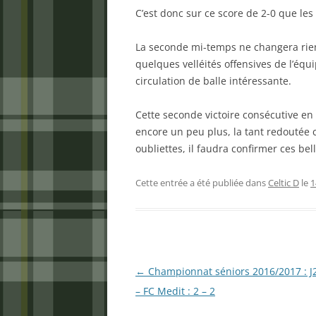
C’est donc sur ce score de 2-0 que les
La seconde mi-temps ne changera rien 
quelques velléités offensives de l’éq
circulation de balle intéressante.
Cette seconde victoire consécutive en
encore un peu plus, la tant redoutée 
oubliettes, il faudra confirmer ces b
Cette entrée a été publiée dans
Celtic D
le
1
Navigation
←
Championnat séniors 2016/2017 : J2
des
– FC Medit : 2 – 2
articles