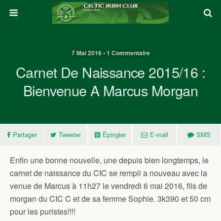
7 Mai 2016 • 1 Commentaire
Carnet De Naissance 2015/16 :
Bienvenue A Marcus Morgan
Partager
Tweeter
Épingler
E-mail
SMS
Enfin une bonne nouvelle, une depuis bien longtemps, le
carnet de naissance du CIC se rempli a nouveau avec la
venue de Marcus à 11h27 le vendredi 6 mai 2016, fils de
morgan du CIC C et de sa femme Sophie. 3k390 et 50 cm
pour les puristes!!!!