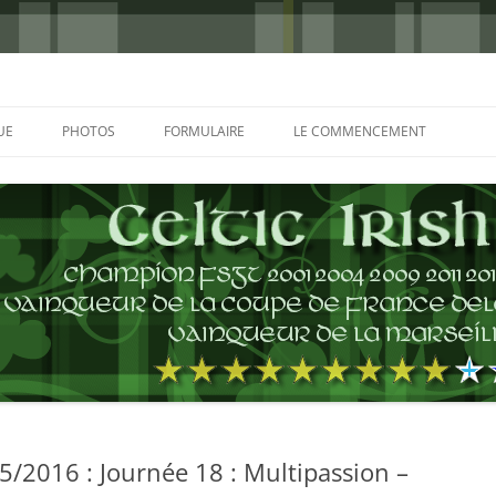
UE
PHOTOS
FORMULAIRE
LE COMMENCEMENT
BORDEAUX 2000
GLASGOW 2002
CHARLIE & THE BHOYS 2006
PRAGUE 2006
GLASGOW 2008
NICE 2008
AUTERIVES 2008
/2016 : Journée 18 : Multipassion –
KOP CUP 4