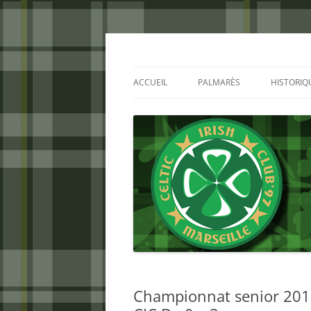
Aller
au
contenu
Celtic Irish Club
ACCUEIL
PALMARÈS
HISTORIQ
Championnat senior 2015