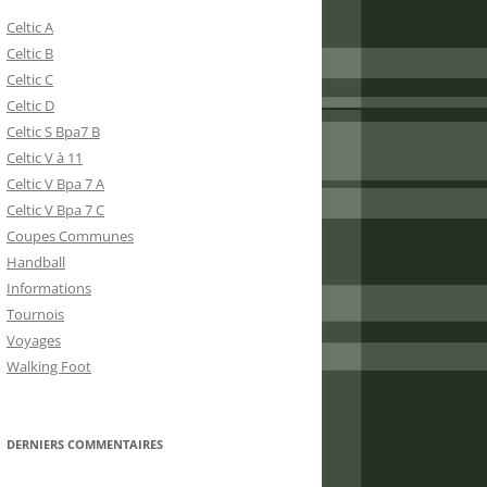
Celtic A
Celtic B
Celtic C
Celtic D
Celtic S Bpa7 B
Celtic V à 11
Celtic V Bpa 7 A
Celtic V Bpa 7 C
Coupes Communes
Handball
Informations
Tournois
Voyages
Walking Foot
DERNIERS COMMENTAIRES