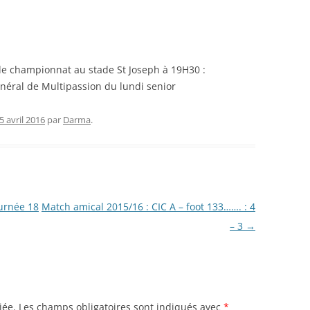
RENNES 2011
de championnat au stade St Joseph à 19H30 :
général de Multipassion du lundi senior
5 avril 2016
par
Darma
.
urnée 18
Match amical 2015/16 : CIC A – foot 133……. : 4
– 3
→
iée.
Les champs obligatoires sont indiqués avec
*