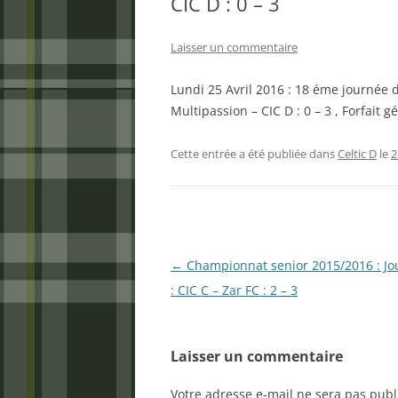
CIC D : 0 – 3
Laisser un commentaire
Lundi 25 Avril 2016 : 18 éme journée 
Multipassion – CIC D : 0 – 3 , Forfait 
Cette entrée a été publiée dans
Celtic D
le
2
Navigation
←
Championnat senior 2015/2016 : Jo
des
: CIC C – Zar FC : 2 – 3
articles
Laisser un commentaire
Votre adresse e-mail ne sera pas publ