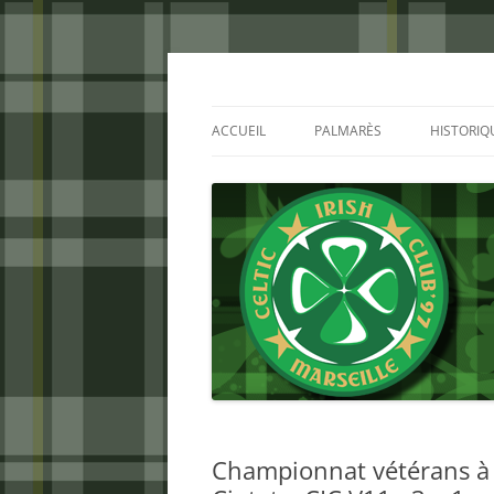
Aller
au
contenu
Celtic Irish Club
ACCUEIL
PALMARÈS
HISTORIQ
Championnat vétérans à 