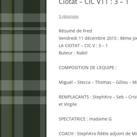
Ciotat – CIC V11 : 3 – 1
5 réponses
Résumé de Fred
Vendredi 11 décembre 2015 : 8ème jo
LA CIOTAT – CIC V : 3 – 1
Buteur : Nabil
COMPOSITION DE L’EQUIPE :
Miguel – Stecca – Thomas – Gillou – M
REMPLACANTS : StephKro – Seb – Cristo
et Virgile
SPECTATRICE : madame G
COACH : StephKro fidèle adjoint de M