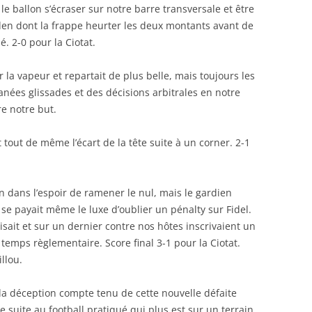
 le ballon s’écraser sur notre barre transversale et être
den dont la frappe heurter les deux montants avant de
é. 2-0 pour la Ciotat.
er la vapeur et repartait de plus belle, mais toujours les
nées glissades et des décisions arbitrales en notre
e notre but.
t tout de même l’écart de la tête suite à un corner. 2-1
n dans l’espoir de ramener le nul, mais le gardien
e se payait même le luxe d’oublier un pénalty sur Fidel.
sait et sur un dernier contre nos hôtes inscrivaient un
temps règlementaire. Score final 3-1 pour la Ciotat.
llou.
 la déception compte tenu de cette nouvelle défaite
uite au football pratiqué qui plus est sur un terrain