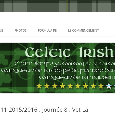
UE
PHOTOS
FORMULAIRE
LE COMMENCEMENT
BORDEAUX 2000
GLASGOW 2002
CHARLIE & THE BHOYS 2006
PRAGUE 2006
GLASGOW 2008
NICE 2008
AUTERIVES 2008
11 2015/2016 : Journée 8 : Vet La
KOP CUP 4