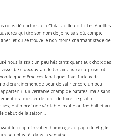
s nous déplacions à la Ciotat au lieu-dit « Les Abeilles
 austères qui tire son nom de je ne sais où, compte
butiner, et où se trouve le non moins charmant stade de
sé nous laissait un peu hésitants quant aux choix des
vissés). En découvrant le terrain, notre surprise fut
mmonde que même ces fanatiques fous furieux de
p d’entrainement de peur de salir encore un peu
ent appartenir, un véritable champ de patates, mais sans
uement d’y pousser de peur de foirer le gratin
ses, enfin bref une véritable insulte au football et au
 le début de la saison…
 avant le coup d’envoi en hommage au papa de Virgile
es un peu plus tôt dans la semaine.