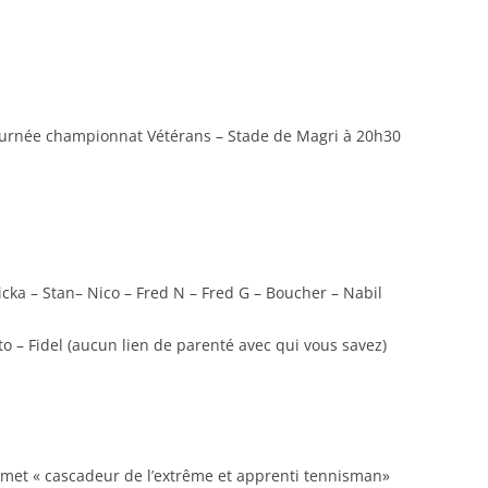
RENNES 2011
urnée championnat Vétérans – Stade de Magri à 20h30
icka – Stan– Nico – Fred N – Fred G – Boucher – Nabil
 – Fidel (aucun lien de parenté avec qui vous savez)
imet « cascadeur de l’extrême et apprenti tennisman»