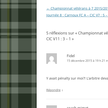
Navigation
←
Championnat vétérans à 7 2015/201
des
Journée 8 : Carnoux FC A – CIC V7 : 5 –
articles
5 réflexions sur «
Championnat vété
CIC V11 : 3 – 1
»
Fidel
15 décembre 2015 à 19 h 21 m
Y avait pénalty sur moi?! L’arbitre dev
↓
Répondre
coach mimet