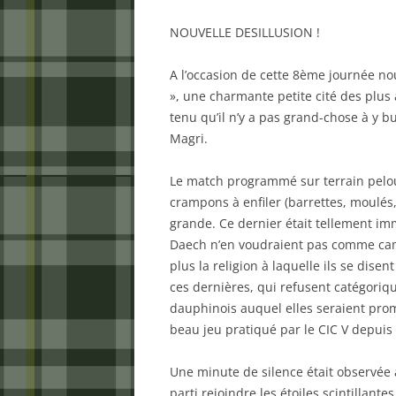
NOUVELLE DESILLUSION !
A l’occasion de cette 8ème journée nou
», une charmante petite cité des plus
tenu qu’il n’y a pas grand-chose à y 
Magri.
Le match programmé sur terrain pelou
crampons à enfiler (barrettes, moulés, 
grande. Ce dernier était tellement i
Daech n’en voudraient pas comme cam
plus la religion à laquelle ils se dis
ces dernières, qui refusent catégoriq
dauphinois auquel elles seraient promi
beau jeu pratiqué par le CIC V depuis
Une minute de silence était observée
parti rejoindre les étoiles scintillant