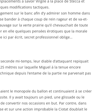
placements à savoir Virgile à la place de Stecca et
elques modifications tactiques.
agement sur le banc afin d’y admirer son homme dans
er se bander à chaque coup de rein rageur et de va-et-
auvage sur la verte prairie qu’il chevauchait de toute
er en elle quelques pensées érotiques que la morale
e ici par écrit, secret professionnel oblige…
seconde mi-temps, leur diable d’attaquant repiquait
 25 mètres sur laquelle Miguel à la tenue encore
chnique depuis l’entame de la partie ne parvenait pas
naient le monopole du ballon et continuaient à se créer
ite. Il y avait toujours un pied, une glissade ou le
e convertir nos occasions en but. Par contre, dans
ise et sur une action improbable la Ciotat doublait le