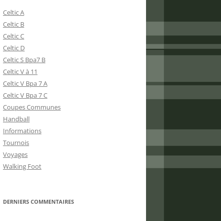
Celtic A
Celtic B
Celtic C
Celtic D
Celtic S Bpa7 B
Celtic V à 11
Celtic V Bpa 7 A
Celtic V Bpa 7 C
Coupes Communes
Handball
Informations
Tournois
Voyages
Walking Foot
DERNIERS COMMENTAIRES