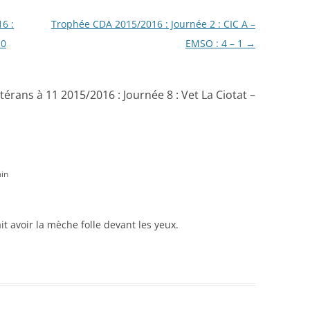
6 :
Trophée CDA 2015/2016 : Journée 2 : CIC A –
 0
EMSO : 4 – 1
→
rans à 11 2015/2016 : Journée 8 : Vet La Ciotat –
in
ait avoir la mèche folle devant les yeux.