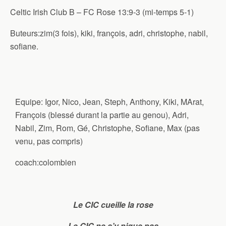
Celtic Irish Club B – FC Rose 13:9-3 (mi-temps 5-1)
Buteurs:zim(3 fois), kiki, françois, adri, christophe, nabil,
sofiane.
Equipe: Igor, Nico, Jean, Steph, Anthony, Kiki, MArat,
François (blessé durant la partie au genou), Adri,
Nabil, Zim, Rom, Gé, Christophe, Sofiane, Max (pas
venu, pas compris)
coach:colombien
Le CIC cueille la rose
Le CIC ne s’y pique pas