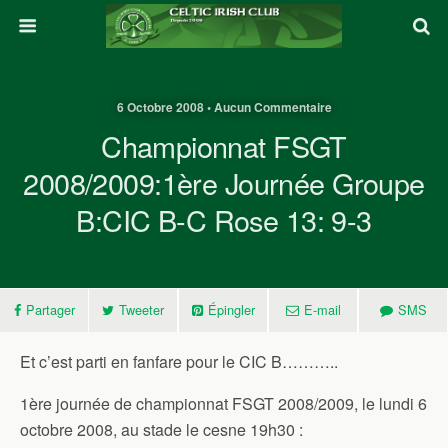
6 Octobre 2008 • Aucun Commentaire
Championnat FSGT
2008/2009:1ère Journée Groupe
B:CIC B-C Rose 13: 9-3
Partager
Tweeter
Épingler
E-mail
SMS
Et c’est parti en fanfare pour le CIC B………..
1ère journée de championnat FSGT 2008/2009, le lundi 6
octobre 2008, au stade le cesne 19h30 :