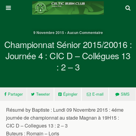
9 Novembre 2015 • Aucun Commentaire
Championnat Sénior 2015/20016 :
Journée 4 : CIC D – Collégues 13
: 2 – 3
Partager
Tweeter
Épingler
E-mail
SMS
Résumé by Baptiste : Lundi 09 Novembre 2015 : 4éme
journée de championnat au stade Magnan à 19H15 :
CIC D – Collegues 13 : 2 – 3
Buteurs : Romain – Loris