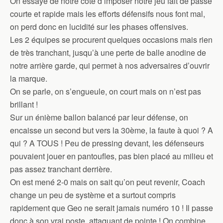
On essaye de notre côté d’imposer notre jeu fait de passe
courte et rapide mais les efforts défensifs nous font mal,
on perd donc en lucidité sur les phases offensives.
Les 2 équipes se procurent quelques occasions mais rien
de très tranchant, jusqu’à une perte de balle anodine de
notre arrière garde, qui permet à nos adversaires d’ouvrir
la marque.
On se parle, on s’engueule, on court mais on n’est pas
brillant !
Sur un énième ballon balancé par leur défense, on
encaisse un second but vers la 30ème, la faute à quoi ? A
qui ? A TOUS ! Peu de pressing devant, les défenseurs
pouvaient jouer en pantoufles, pas bien placé au milieu et
pas assez tranchant derrière.
On est mené 2-0 mais on sait qu’on peut revenir, Coach
change un peu de système et a surtout compris
rapidement que Geo ne serait jamais numéro 10 ! Il passe
donc à son vrai poste, attaquant de pointe ! On combine