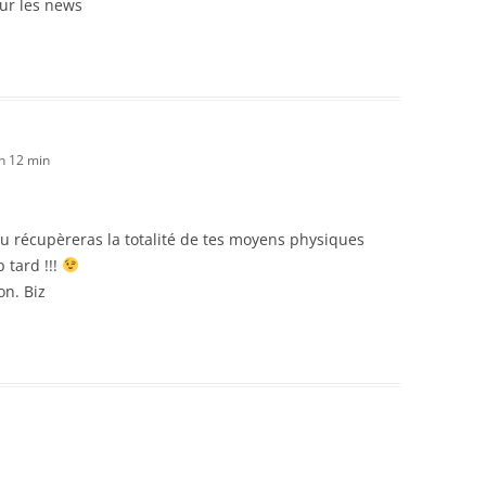
our les news
h 12 min
tu récupèreras la totalité de tes moyens physiques
 tard !!!
on. Biz