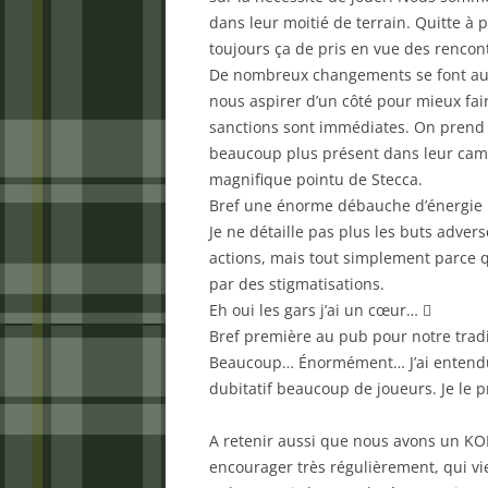
dans leur moitié de terrain. Quitte à
toujours ça de pris en vue des rencon
De nombreux changements se font auss
nous aspirer d’un côté pour mieux fair
sanctions sont immédiates. On prend l
beaucoup plus présent dans leur cam
magnifique pointu de Stecca.
Bref une énorme débauche d’énergie p
Je ne détaille pas plus les buts adver
actions, mais tout simplement parce q
par des stigmatisations.
Eh oui les gars j’ai un cœur… 
Bref première au pub pour notre tradi
Beaucoup… Énormément… J’ai entendu p
dubitatif beaucoup de joueurs. Je le p
A retenir aussi que nous avons un KOP
encourager très régulièrement, qui v