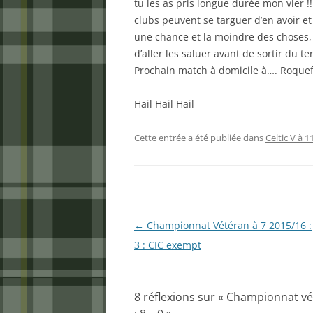
tu les as pris longue durée mon vier 
clubs peuvent se targuer d’en avoir et
une chance et la moindre des choses, p
d’aller les saluer avant de sortir du te
Prochain match à domicile à…. Roquef
Hail Hail Hail
Cette entrée a été publiée dans
Celtic V à 1
Navigation
←
Championnat Vétéran à 7 2015/16 :
des
3 : CIC exempt
articles
8 réflexions sur «
Championnat vété