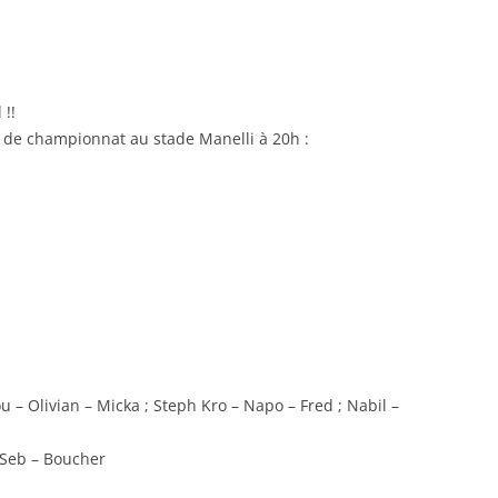
RENNES 2011
!!
 de championnat au stade Manelli à 20h :
ou – Olivian – Micka ; Steph Kro – Napo – Fred ; Nabil –
– Seb – Boucher