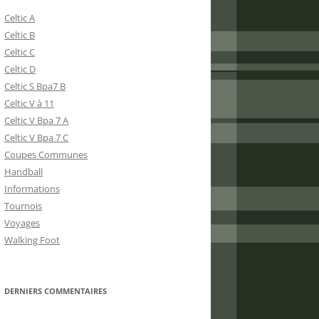
Celtic A
Celtic B
Celtic C
Celtic D
Celtic S Bpa7 B
Celtic V à 11
Celtic V Bpa 7 A
Celtic V Bpa 7 C
Coupes Communes
Handball
Informations
Tournois
Voyages
Walking Foot
DERNIERS COMMENTAIRES