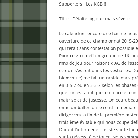
Supporters : Les KGB !!!
Titre : Défaite logique mais sévère
Le calendrier encore une fois ne nous
ouverture de ce championnat 2015-201
qui ferait sans contestation possible 
Pour ce gros défi un groupe de 16 jou
mns de jeu pour raisons d’AG de l’asso
ce qu’il s’est dit dans les vestiaires.
bienvenue) me fait un rapide mais préc
en 3-5-2 ou en 5-3-2 selon les phases d
que l’on est appliqué, en place et com
maitrise et de justesse. On court b
enfin un ballon on le rend immédiatem
dirige vers la fin de la première mi-
troisième évitable qui nous coupe déf
Durant l’intermède j’insiste sur le fa
sur la nécessité de jouer. Nous somm