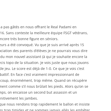
 a pas gâtés en nous offrant le Real Padami en
6. Sans conteste la meilleure équipe FSGT vétérans,
encore très bonne figure en séniors.
eurs a été convoqué. Vu que je suis arrivé après 15
ciation des parents d’élèves je ne pourrais vous dire
 Dudu mon nouvel assistant (à qui je souhaite encore la
is topo de la situation. Je vois juste que nous jouons
e jeu. Le score est déjà de 1-0. Ce que je vois c’est
battif. En face c’est vraiment impressionnant de
eaucoup, énormément, trop même. Quand on récupère
ent comme s’il nous brûlait les pieds. Alors qu’on se
temps, on encaisse un second but assassin et un
initivement les jambes.
it que nous rendons trop rapidement le ballon et insiste
es trop timides et ne sommes jamais allés les embêter