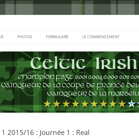
UE
PHOTOS
FORMULAIRE
LE COMMENCEMENT
BORDEAUX 2000
GLASGOW 2002
CHARLIE & THE BHOYS 2006
PRAGUE 2006
GLASGOW 2008
NICE 2008
AUTERIVES 2008
1 2015/16 : Journée 1 : Real
KOP CUP 4