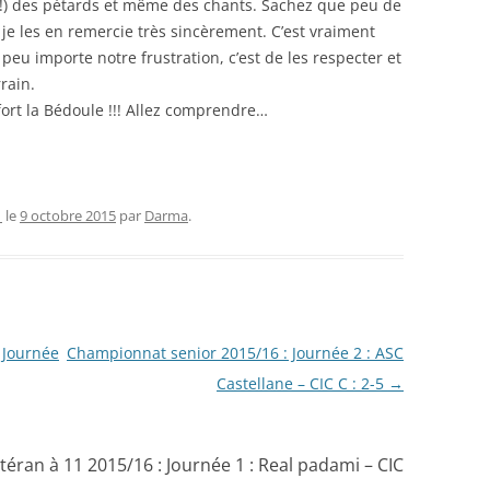
!!!) des pétards et même des chants. Sachez que peu de
 je les en remercie très sincèrement. C’est vraiment
eu importe notre frustration, c’est de les respecter et
rrain.
ort la Bédoule !!! Allez comprendre…
1
le
9 octobre 2015
par
Darma
.
 Journée
Championnat senior 2015/16 : Journée 2 : ASC
Castellane – CIC C : 2-5
→
ran à 11 2015/16 : Journée 1 : Real padami – CIC