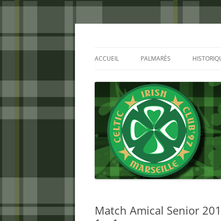
Aller
au
contenu
Celtic Irish Club
ACCUEIL
PALMARÈS
HISTORIQ
Match Amical Senior 2015