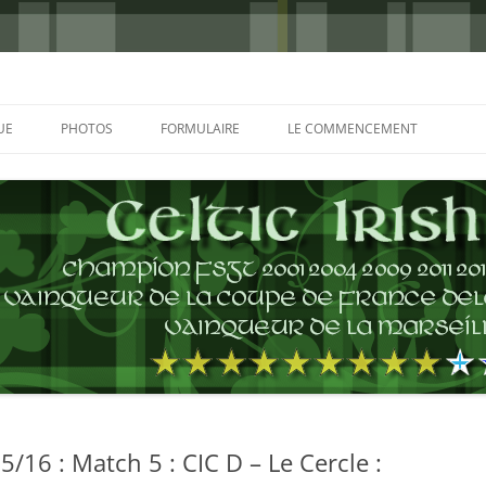
UE
PHOTOS
FORMULAIRE
LE COMMENCEMENT
BORDEAUX 2000
GLASGOW 2002
CHARLIE & THE BHOYS 2006
PRAGUE 2006
GLASGOW 2008
NICE 2008
AUTERIVES 2008
/16 : Match 5 : CIC D – Le Cercle :
KOP CUP 4