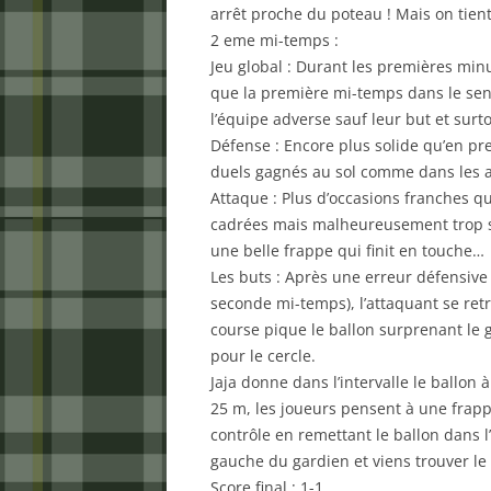
arrêt proche du poteau ! Mais on tient
2 eme mi-temps :
Jeu global : Durant les premières minu
que la première mi-temps dans le sen
l’équipe adverse sauf leur but et sur
Défense : Encore plus solide qu’en pr
duels gagnés au sol comme dans les ai
Attaque : Plus d’occasions franches q
cadrées mais malheureusement trop so
une belle frappe qui finit en touche…
Les buts : Après une erreur défensive
seconde mi-temps), l’attaquant se ret
course pique le ballon surprenant le ga
pour le cercle.
Jaja donne dans l’intervalle le ballon 
25 m, les joueurs pensent à une frap
contrôle en remettant le ballon dans l’
gauche du gardien et viens trouver le 
Score final : 1-1