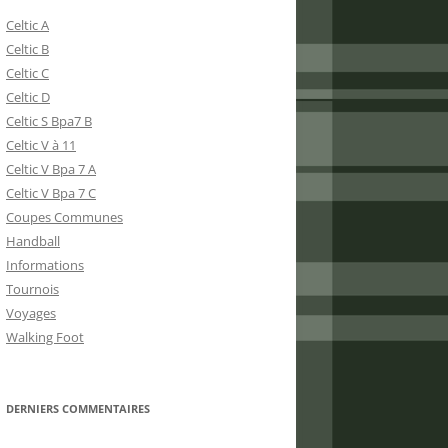
Celtic A
Celtic B
Celtic C
Celtic D
Celtic S Bpa7 B
Celtic V à 11
Celtic V Bpa 7 A
Celtic V Bpa 7 C
Coupes Communes
Handball
Informations
Tournois
Voyages
Walking Foot
DERNIERS COMMENTAIRES