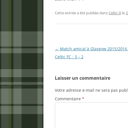
Cette entrée a été publiée dans
Celtic D
le
2
Navigation
←
Match amical à Glasgow 2015/2016 :
des
Celtic FC : 3 – 2
articles
Laisser un commentaire
Votre adresse e-mail ne sera pas publ
Commentaire
*