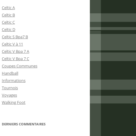
Celtic A
Celtic B
Celtic C
Celtic D
Celtic S Bpa7 B
Celtic V à 11
Celtic V Bpa 7 A
Celtic V Bpa 7 C
Coupes Communes
Handball
Informations
Tournois
Voyages
Walking Foot
DERNIERS COMMENTAIRES