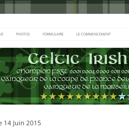
UE
PHOTOS
FORMULAIRE
LE COMMENCEMENT
BORDEAUX 2000
GLASGOW 2002
CHARLIE & THE BHOYS 2006
PRAGUE 2006
GLASGOW 2008
NICE 2008
AUTERIVES 2008
e 14 Juin 2015
KOP CUP 4