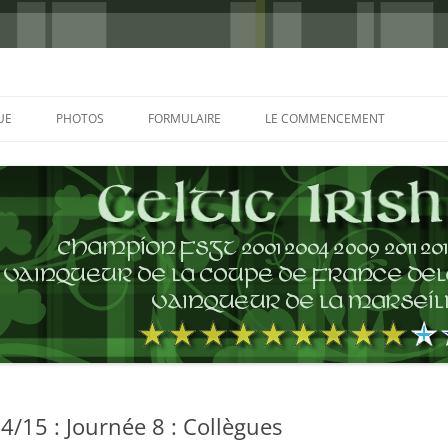
UE
PHOTOS
FORMULAIRE
LE COMMENCEMENT
BORDEAUX 2000
GLASGOW 2002
CHARLIE & THE BHOYS 2006
PRAGUE 2006
GLASGOW 2008
NICE 2008
AUTERIVES 2008
/15 : Journée 8 : Collègues
KOP CUP 4