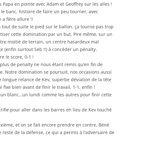
s Papa en pointe avec Adam et Geoffrey sur les ailes !
e banc, histoire de faire un peu tourner, avec
a fière allure !!
ut de suite le pied sur le ballon, ça tourne pas trop
tiser cette domination par un but. Pire même, sur un
otre moitié de terrain, un centre hasardeux mal
 (enfin surtout Seb !!) à concéder un pénalty.
re le score, 0-1 !
 plus de penalty ne nous étant remis qu’en fin de
e. Notre domination se poursuit, nos occasions aussi
ne longue relance de Kev, superbe déviation de la tête
ixe bien avant de finir le travail, 1-1, enfin !
d un blanc…un lundi comme les autres pour finir cette
crifie pour aller dans les barres en lieu de Kev touché
ième, et on se fait encore prendre en contre, Béné
e reste de la défense, ce qui a permis à l’adversaire de