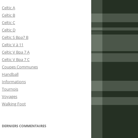
Celtic A
Celtic B
Celtic C
Celtic D
Celtic S Bpa7 B
Celtic V à 11
Celtic V Bpa 7 A
Celtic V Bpa 7 C
Coupes Communes
Handball
Informations
Tournois
Voyages
Walking Foot
DERNIERS COMMENTAIRES