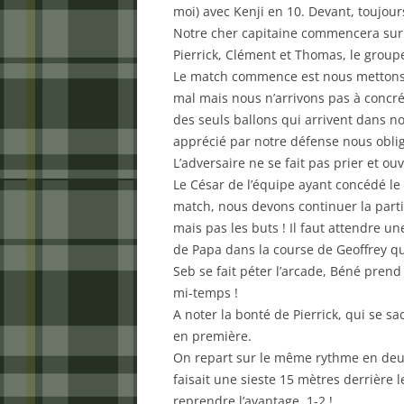
moi) avec Kenji en 10. Devant, toujour
Notre cher capitaine commencera sur l
Pierrick, Clément et Thomas, le groupe 
Le match commence est nous mettons to
mal mais nous n’arrivons pas à concré
des seuls ballons qui arrivent dans n
apprécié par notre défense nous oblige
L’adversaire ne se fait pas prier et ouv
Le César de l’équipe ayant concédé le
match, nous devons continuer la parti
mais pas les buts ! Il faut attendre u
de Papa dans la course de Geoffrey qui f
Seb se fait péter l’arcade, Béné pren
mi-temps !
A noter la bonté de Pierrick, qui se sa
en première.
On repart sur le même rythme en deux
faisait une sieste 15 mètres derrière l
reprendre l’avantage, 1-2 !