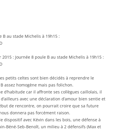
RENNES 2011
e B au stade Michelis à 19h15 :
 D
r 2015 : Journée 8 poule B au stade Michelis à 19h15 :
 D
les petits celtes sont bien décidés à reprendre le
B assez homogène mais pas folichon.
d’habitude car il affronte ses collègues caillolais, il
e d’ailleurs avec une déclaration d’amour bien sentie et
début de rencontre, on pourrait croire que sa future
e nous donnera pas forcément raison.
le dispositif avec Kévin dans les bois, une défense à
in-Béné-Seb-Benoît, un milieu à 2 défensifs (Max et