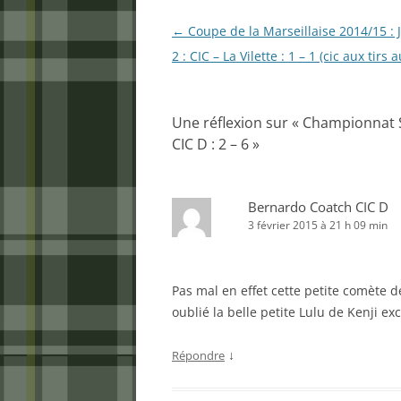
Navigation
←
Coupe de la Marseillaise 2014/15 : 
des
2 : CIC – La Vilette : 1 – 1 (cic aux tirs 
articles
Une réflexion sur «
Championnat Se
CIC D : 2 – 6
»
Bernardo Coatch CIC D
3 février 2015 à 21 h 09 min
Pas mal en effet cette petite comète d
oublié la belle petite Lulu de Kenji e
↓
Répondre