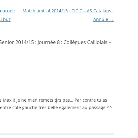
Journée
Match amical 2014/15 : CIC C – AS Catalans :
au but)
Annulé
→
nior 2014/15 : Journée 8 : Collègues Caillolais –
e Max !! Je ne m’en remets tjrs pas… Par contre tu as
xcentré côté gauche très belle également au passage ^^