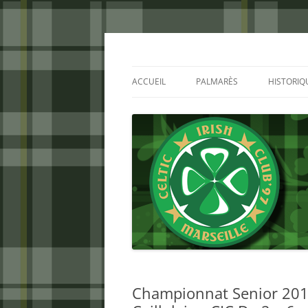
Aller
au
contenu
Celtic Irish Club
ACCUEIL
PALMARÈS
HISTORIQ
Championnat Senior 2014