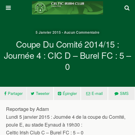
5 Janvier 2015 • Aucun Commentaire
Coupe Du Comité 2014/15 :
Journée 4 : CIC D – Burel FC : 5 –
0
Partager
Tweeter
Épingler
E-mail
SMS
Reportage by Adam
Lundi 5 janvier 2015 : Journée 4 de la coupe du Comité,
poule E, au stade Eynaud à 19h30 :
Celtic Irish Club C – Burel FC : 5 – 0