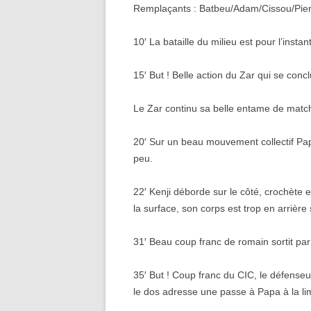
Remplaçants : Batbeu/Adam/Cissou/Pier
10′ La bataille du milieu est pour l’insta
15′ But ! Belle action du Zar qui se conc
Le Zar continu sa belle entame de matc
20′ Sur un beau mouvement collectif Pa
peu.
22′ Kenji déborde sur le côté, crochète 
la surface, son corps est trop en arrière
31′ Beau coup franc de romain sortit par
35′ But ! Coup franc du CIC, le défenseur
le dos adresse une passe à Papa à la limi