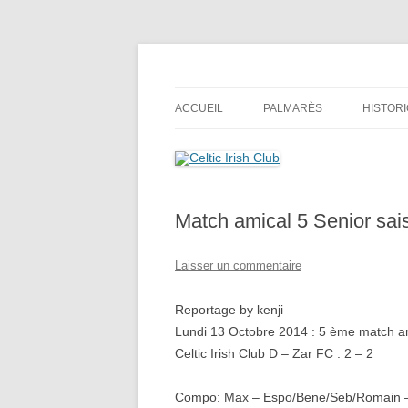
Aller
au
contenu
Celtic Irish Club
ACCUEIL
PALMARÈS
HISTOR
Match amical 5 Senior sai
Laisser un commentaire
Reportage by kenji
Lundi 13 Octobre 2014 : 5 ème match am
Celtic Irish Club D – Zar FC : 2 – 2
Compo: Max – Espo/Bene/Seb/Romain – 