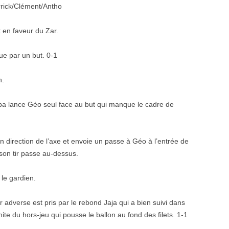
KOP CUP 4
rick/Clément/Antho
RENNES 2011
nt en faveur du Zar.
lue par un but. 0-1
h.
pa lance Géo seul face au but qui manque le cadre de
en direction de l’axe et envoie un passe à Géo à l’entrée de
 son tir passe au-dessus.
 le gardien.
 adverse est pris par le rebond Jaja qui a bien suivi dans
te du hors-jeu qui pousse le ballon au fond des filets. 1-1