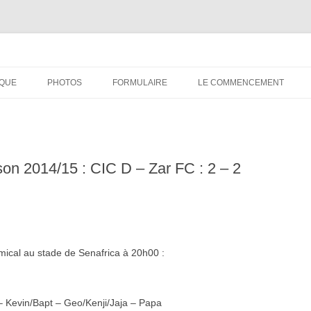
IQUE
PHOTOS
FORMULAIRE
LE COMMENCEMENT
BORDEAUX 2000
GLASGOW 2002
son 2014/15 : CIC D – Zar FC : 2 – 2
CHARLIE & THE BHOYS 2006
PRAGUE 2006
GLASGOW 2008
ical au stade de Senafrica à 20h00 :
NICE 2008
AUTERIVES 2008
Kevin/Bapt – Geo/Kenji/Jaja – Papa