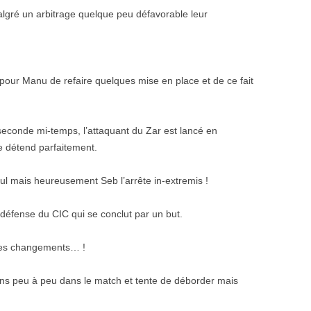
malgré un arbitrage quelque peu défavorable leur
s pour Manu de refaire quelques mise en place et de ce fait
 seconde mi-temps, l’attaquant du Zar est lancé en
e détend parfaitement.
eul mais heureusement Seb l’arrête in-extremis !
a défense du CIC qui se conclut par un but.
ues changements… !
ns peu à peu dans le match et tente de déborder mais