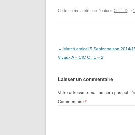
Cette entrée a été publiée dans
Celtic D
le
1
Navigation
←
Match amical 5 Senior saison 2014/1
des
Vivaux A – CIC C : 1 – 2
articles
Laisser un commentaire
Votre adresse e-mail ne sera pas publié
Commentaire
*