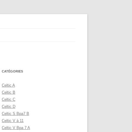
CATÉGORIES
Celtic A
Celtic B
Celtic C
Celtic D
Celtic S Bpa7 B
Celtic V à 11
Celtic V Bpa 7 A